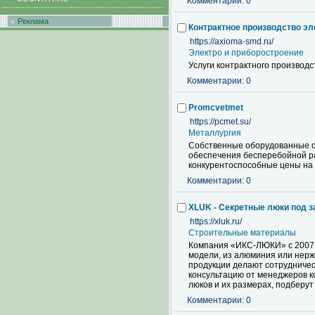
Комментарии: 0
Реклама
Контрактное производство э
https://axioma-smd.ru/
Электро и приборостроение
Услуги контрактного производс
Комментарии: 0
Promcvetmet
https://pcmet.su/
Металлургия
Собственные оборудованные с
обеспечения бесперебойной р
конкурентоспособные цены на 
Комментарии: 0
XLUK - Cекретные люки под з
https://xluk.ru/
Строительные материалы
Компания «ИКС-ЛЮКИ» с 2007 г
модели, из алюминия или нерж
продукции делают сотрудниче
консультацию от менеджеров к
люков и их размерах, подберут
Комментарии: 0