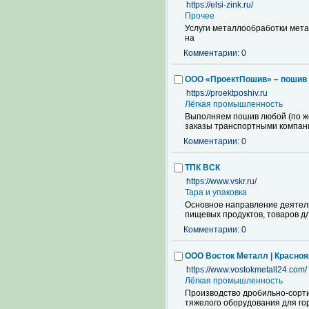
https://elsi-zink.ru/
Прочее
Услуги металлообработки мета
на
Комментарии: 0
ООО «ПроектПошив» – пошив
https://proektposhiv.ru
Лёгкая промышленность
Выполняем пошив любой (по же
заказы транспортными компани
Комментарии: 0
ТПК ВСК
https://www.vskr.ru/
Тара и упаковка
Основное направление деятельн
пищевых продуктов, товаров д
Комментарии: 0
ООО Восток Металл | Красноя
https://www.vostokmetall24.com/
Лёгкая промышленность
Производство дробильно-сорти
тяжелого оборудования для го