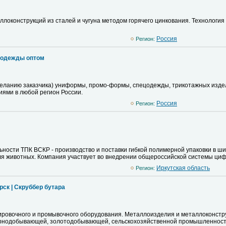
ллоконструкций из сталей и чугуна методом горячего цинкования. Технологи
Pоссия
Регион:
 одежды оптом
ланию заказчика) униформы, промо-формы, спецодежды, трикотажных издели
ями в любой регион России.
Pоссия
Регион:
ости ТПК ВСКР - производство и поставки гибкой полимерной упаковки в шир
ля животных. Компания участвует во внедрении общероссийской системы ци
Иркутская область
Регион:
рск | Скруббер бутара
ровочного и промывочного оборудования. Металлоизделия и металлоконстру
рнодобывающей, золотодобывающей, сельскохозяйственной промышленности: 