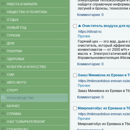
огнеупорная теплоизоляция и 
РАБОТА И КАРЬЕРА
найдете справочную информаци
латуней и бронзы, технологии 
ОБЩЕСТВО И ПОЛИТИКА
Комментарии: 0
ОТДЫХ
🔥 Очиститель воздуха для ку
НОВЫЙ ГОД
https://stivair.ru
ТУРИЗМ
Прочее
Горячий цех — это жар, дым и 
ДОМ
очиститель, который эффективн
конвектоматов — от 2000 м³/ч 
ПОКУПКИ
масла 🔹 Электростатический 
#правильноевентиляция #безж
ЗДОРОВЬЕ
Комментарии: 0
КУЛЬТУРА И ИСКУССТВО
СМИ
Заказ Минивэна из Ереван в Т
https://mikroavtobus-erevan.ru/
АВТО-МОТО
Прочее
СПОРТ
Заказ Минивэна из Ереван в Тб
Комментарии: 0
ПРОИЗВОДСТВО
БИЗНЕС
Микроавтобус из Еревана в Т
CПРАВКА
https://mikroavtobus-erevan.ru/
Прочее
ОАО "СИБИРЬТЕЛЕКОМ"
Микроавтобус из Еревана в Тб
COUNTRY.RU