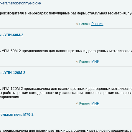
t/keramzitobetonnye-bloki/
роизводителя в Чебоксарах: популярные размеры, стабильная геометрия, пу
Pоссия
Регион:
чь УПИ-60М-2
 УПИ-60М-2 предназначена для плавки цветных и драгоценных металлов пом
MИР
Регион:
чь УПИ-120М-2
 УПИ-120М-2 предназначена для плавки цветных и драгоценных металлов по
 работы: режим самодиагностики установки при включении, режим сканирова
управления.
MИР
Регион:
гельная печь М70-2
 предназначена для плавки цветных и драгоценных металлов помещаемых в 