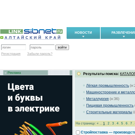
НОВОСТИ
РАЗВЛЕЧЕНИ
Регистрация
Забыли пароль?
Реклама
Результаты поиска:
КАТАЛО
Лёгкая промышленность
(н:
Машиностроение и металл
Металлургия
(н:36)
Пищевая промышленность
Строительные материалы
(
На страницу: « ...
1
.
2
.
3
.
4
.
5
.
6
.
7
.
Стройпоставка — производст