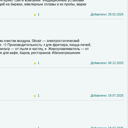
интернет сайте компании "Индукционные установки"
дий на биржах, ювелирные сплавы и их пробы, марки
1
Добавлено: 28.02.2026
 очистки воздуха. Stivair — электростатический
. 💨 Производительность: • для фритюра, пицца-печей,
й фильтр — от пыли и частиц 🔹 Жироулавливатель — от
я для кафе, баров, ресторанов. #бизнесрешение
1
Добавлено: 08.12.2025
1
Добавлено: 18.07.2025