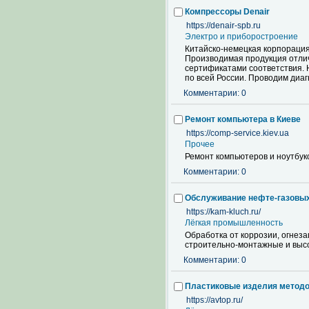
Компрессоры Denair
https://denair-spb.ru
Электро и приборостроение
Китайско-немецкая корпорация 
Производимая продукция отли
сертификатами соответствия. 
по всей России. Проводим диаг
Комментарии: 0
Ремонт компьютера в Киеве
https://comp-service.kiev.ua
Прочее
Ремонт компьютеров и ноутбук
Комментарии: 0
Обслуживание нефте-газовы
https://kam-kluch.ru/
Лёгкая промышленность
Обработка от коррозии, огнез
строительно-монтажные и выс
Комментарии: 0
Пластиковые изделия метод
https://avtop.ru/