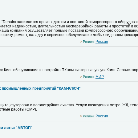
“Denair» занимается производством и поставкой компрессорного оборудования
чается надежностью, длительностью бесперебойной работы и простотой в о
Наша компания осуществляет прямые поставки компрессорного оборудования 
ностику, ремонт, наладку и сервисное обслуживание любых видов компрессор
Pоссия
Регион:
ов Киев обслуживание и настройка ПК компьютерные услуги Комп-Сервис ско
MИР
Регион:
х промышленных предприятий "КАМ-КЛЮЧ"
ащита, футеровка и пескоструйная очистка. Услуги возведения метро, ЖД, т
отные работы (СМР).
Pоссия
Регион:
ом литья "АВТОП"