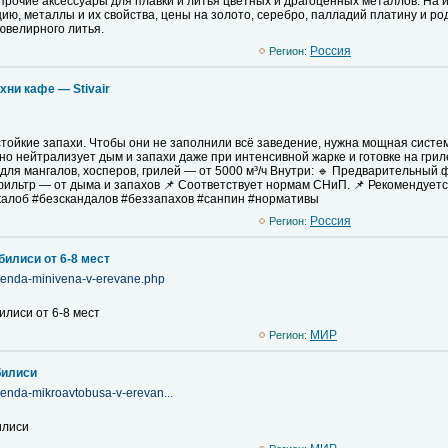
прочие аксессуары для плавки и литья цветных и драгоценных металлов. На 
ю, металлы и их свойства, цены на золото, серебро, палладий платину и ро
ювелирного литья.
Pоссия
Регион:
хни кафе — Stivair
стойкие запахи. Чтобы они не заполнили всё заведение, нужна мощная система
о нейтрализует дым и запахи даже при интенсивной жарке и готовке на гриле
• для мангалов, хосперов, грилей — от 5000 м³/ч Внутри: 🔹 Предварительны
фильтр — от дыма и запахов 📌 Соответствует нормам СНиП. 📌 Рекомендуетс
алоб #безскандалов #беззапахов #санпин #нормативы
Pоссия
Регион:
билиси от 6-8 мест
arenda-minivena-v-erevane.php
илиси от 6-8 мест
MИР
Регион:
билиси
arenda-mikroavtobusa-v-erevan...
илиси