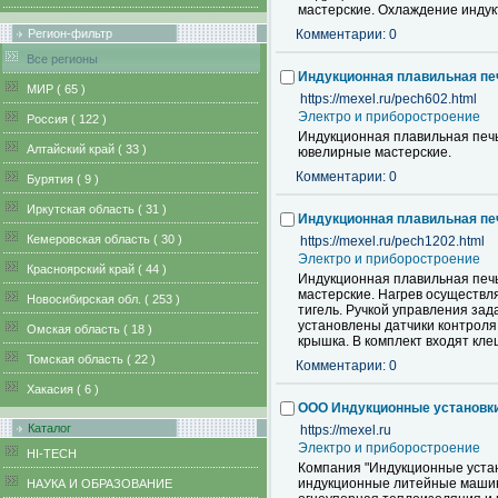
мастерские. Охлаждение индукт
Регион-фильтр
Комментарии: 0
Все регионы
Индукционная плавильная пе
MИР ( 65 )
https://mexel.ru/pech602.html
Электро и приборостроение
Pоссия ( 122 )
Индукционная плавильная печь
Алтайский край ( 33 )
ювелирные мастерские.
Комментарии: 0
Бурятия ( 9 )
Иркутская область ( 31 )
Индукционная плавильная пе
Кемеровская область ( 30 )
https://mexel.ru/pech1202.html
Электро и приборостроение
Красноярский край ( 44 )
Индукционная плавильная печь
мастерские. Нагрев осуществл
Новосибирская обл. ( 253 )
тигель. Ручкой управления зад
установлены датчики контроля
Омская область ( 18 )
крышка. В комплект входят кле
Томская область ( 22 )
Комментарии: 0
Хакасия ( 6 )
ООО Индукционные установк
Каталог
https://mexel.ru
Электро и приборостроение
HI-TECH
Компания "Индукционные устан
индукционные литейные машины
НАУКА И ОБРАЗОВАНИЕ