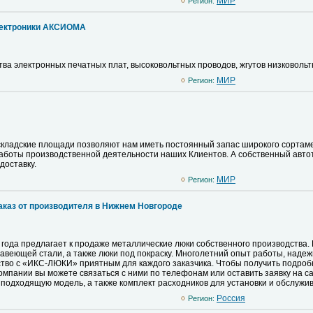
MИР
Регион:
лектроники АКСИОМА
тва электронных печатных плат, высоковольтных проводов, жгутов низковоль
MИР
Регион:
кладские площади позволяют нам иметь постоянный запас широкого сортаме
аботы производственной деятельности наших Клиентов. А собственный авто
доставку.
MИР
Регион:
аказ от производителя в Нижнем Новгороде
ода предлагает к продаже металлические люки собственного производства.
авеющей стали, а также люки под покраску. Многолетний опыт работы, надежн
ство с «ИКС-ЛЮКИ» приятным для каждого заказчика. Чтобы получить подро
омпании вы можете связаться с ними по телефонам или оставить заявку на с
 подходящую модель, а также комплект расходников для установки и обслужи
Pоссия
Регион: