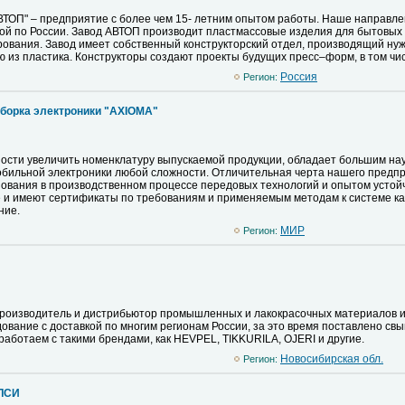
ВТОП" – предприятие с более чем 15- летним опытом работы. Наше направле
кой по России. Завод АВТОП производит пластмассовые изделия для бытовых
рования. Завод имеет собственный конструкторский отдел, производящий нуж
 из пластика. Конструкторы создают проекты будущих пресс–форм, в том чи
Pоссия
Регион:
сборка электроники "AXIOMA"
сти увеличить номенклатуру выпускаемой продукции, обладает большим нау
обильной электроники любой сложности. Отличительная черта нашего предпр
зования в производственном процессе передовых технологий и опытом устой
и имеют сертификаты по требованиям и применяемым методам к системе кач
ние.
MИР
Регион:
 производитель и дистрибьютор промышленных и лакокрасочных материалов и
вание с доставкой по многим регионам России, за это время поставлено свы
аботаем с такими брендами, как HEVPEL, TIKKURILA, OJERI и другие.
Новосибирская обл.
Регион:
ЭЛСИ