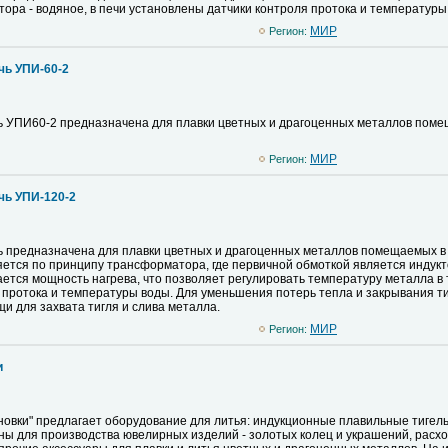
ора - водяное, в печи установлены датчики контроля протока и температуры
MИР
Регион:
чь УПИ-60-2
 УПИ60-2 предназначена для плавки цветных и драгоценных металлов помещ
MИР
Регион:
чь УПИ-120-2
 предназначена для плавки цветных и драгоценных металлов помещаемых в 
яется по принципу трансформатора, где первичной обмоткой является индук
ается мощность нагрева, что позволяет регулировать температуру металла в 
 протока и температуры воды. Для уменьшения потерь тепла и закрывания т
щи для захвата тигля и слива металла.
MИР
Регион:
и
овки" предлагает оборудование для литья: индукционные плавильные тигель
 для производства ювелирных изделий - золотых колец и украшений, расхо