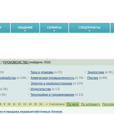
Я
ОБЩЕНИЕ
СЕРВИСЫ
СПЕЦПРОЕКТЫ
Г
/
ПРОИЗВОДСТВО
(найдено: 633)
24)
Тара и упаковка
(н:22)
Энергетика
(н:30)
ообработка
(н:106)
Химическая промышленность
(н:79)
Прочее
(н:66)
Электро и приборостроение
(н:124)
(н:39)
Издательства
(н:13)
н:81)
Типографии и тиражирование
(н:13)
8
.
9
.
10
.
11
.
12
.
13
.
14
.
15
.
16
...
»
Сортировка:
По дате
По алфавиту
Популя
во и продажа керамзитобетонных блоков