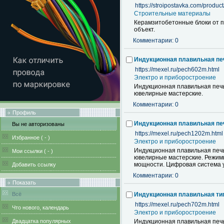
https://stroipostavka.com/produc
Строительные материалы
Керамзитобетонные блоки от п
объект.
Комментарии: 0
Индукционная плавильная пе
https://mexel.ru/pech602m.html
Электро и приборостроение
Индукционная плавильная печь
ювелирные мастерские.
Комментарии: 0
Профиль
Индукционная плавильная пе
Вы не авторизованы
https://mexel.ru/pech1202m.html
Избранное (
-
)
Электро и приборостроение
Индукционная плавильная печь
Мои ссылки (
-
)
ювелирные мастерские. Режимы
мощности. Цифровая система 
Добавить ссылку
Комментарии: 0
Показать
Всё
Индукционная плавильная ти
https://mexel.ru/pech702m.html
Что нового, календарь
Электро и приборостроение
Двадцатка популярных
Индукционная плавильная печь