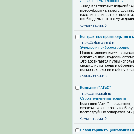
Лёгкая промышленность
Завод пластиковых изделий "А
пресс–форм на заказ с достав
изделия начинается с проекти
необходимые готовому изделию
Комментарии: 0
Контрактное производство и 
https://axioma-smd.ru
Электро и приборостроение
Наша компания имеет возможно
освоить выпуск изделий автом
Это достигается путем исполь
специалисты прошли обучение 
новые технологии и оборудова
Комментарии: 0
Компания "АТиС"
https://anticorsib.ru
Строительные материалы
Компания "Атис" - поставщик,
окрасочные аппараты и оборудо
пескоструйных аппаратов. Мы р
Комментарии: 0
Завод горячего цинкования 