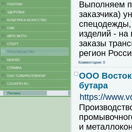
Выполняем п
ПОКУПКИ
заказчика) 
ЗДОРОВЬЕ
КУЛЬТУРА И ИСКУССТВО
спецодежды, 
СМИ
изделий - на
АВТО-МОТО
заказы тран
СПОРТ
регион Росси
ПРОИЗВОДСТВО
БИЗНЕС
Комментарии: 0
CПРАВКА
ООО Восток 
ОАО "СИБИРЬТЕЛЕКОМ"
бутара
COUNTRY.RU
Реклама
https://www.v
Производств
промывочног
и металлоко