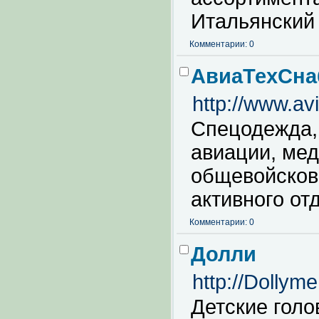
Итальянский
Комментарии: 0
АвиаТехСна
http://www.avi
Спецодежда,
авиации, мед
общевойсков
активного от
Комментарии: 0
Долли
http://Dollym
Детские голо