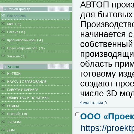
АВТОП произ
Регион-фильтр
для бытовых
Все регионы
Производство
MИР ( 2 )
начинается с
Pоссия ( 8 )
Красноярский край ( 4 )
собственный 
Новосибирская обл. ( 9 )
производящи
Хакасия ( 1 )
область при
Каталог
готовому изд
HI-TECH
создают про
НАУКА И ОБРАЗОВАНИЕ
РАБОТА И КАРЬЕРА
числе 3D мод
ОБЩЕСТВО И ПОЛИТИКА
Комментарии: 0
ОТДЫХ
ООО «Проек
НОВЫЙ ГОД
ТУРИЗМ
https://proekt
ДОМ