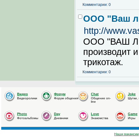
Комментарии: 0
ООО "Ваш л
http://www.vas
ООО "ВАШ 
производит и
трикотаж.
Комментарии: 0
Видео
Форум
Chat
Joke
Видеоролики
Форум общения
Общение on-
Шутки,
line
Photo
Day
Love
Game
Фотоальбомы
Дневники
Знакомства
Игры
Наши вакансии