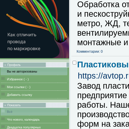
Обработка от
и пескоструй
метро, ЖД, т
вентилируем
монтажные и
Комментарии: 0
Пластиковы
Профиль
Вы не авторизованы
https://avtop.r
Избранное (
-
)
Завод пласт
Мои ссылки (
-
)
предприятие 
Добавить ссылку
работы. Наш
Показать
производство
Всё
Что нового, календарь
форм на зака
Двадцатка популярных