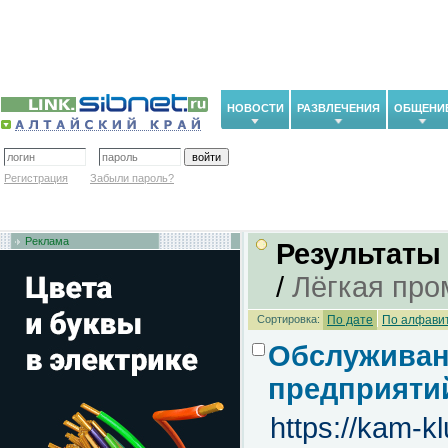
НОВОСТИ
РАЗВЛЕЧЕНИЯ
ОБЩЕНИ
Регистрация
Забыли пароль?
Реклама
Результаты
/
Лёгкая пр
Сортировка:
По дате
По алфави
Обслуживан
предприяти
https://kam-kl