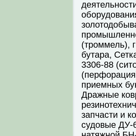
деятельности
оборудовани
золотодобыв
промышленно
(троммель), 
бутара, Сет
3306-88 (сит
(перфорация)
приемных бу
Дражные ков
резинотехнич
запчасти и к
судовые ДУ-6
натяжной БН-