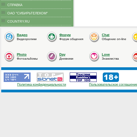
CПРАВКА
ОАО "СИБИРЬТЕЛЕКОМ"
COUNTRY.RU
Видео
Форум
Chat
Видеоролики
Форум общения
Общение on-line
Photo
Day
Love
Фотоальбомы
Дневники
Знакомства
Политика конфиденциальности
Пользовательское соглашени