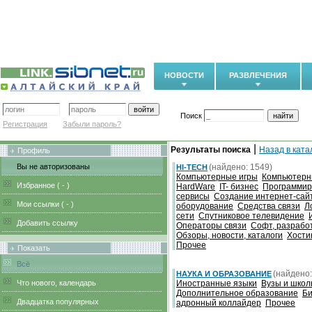
НОВОСТИ
РАЗВЛЕЧЕНИЯ
Поиск
Регистрация
Забыли пароль?
|
Результаты поиска
Назад в ката
Профиль
Вы не авторизованы
(найдено: 1549)
HI-TECH
Компьютерные игры
Компьютерн
Избранное (
-
)
HardWare
IT- бизнес
Программиро
сервисы
Создание интернет-сай
Мои ссылки (
-
)
оборудование
Средства связи
Л
сети
Спутниковое телевидение
Добавить ссылку
Операторы связи
Софт, разрабо
Обзоры, новости, каталоги
Хости
Прочее
Показать
Всё
(найдено:
НАУКА И ОБРАЗОВАНИЕ
Что нового, календарь
Иностранные языки
Вузы и шко
Дополнительное образование
Би
Двадцатка популярных
адронный коллайдер
Прочее