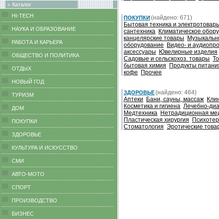
Каталог
HI-TECH
(найдено: 671)
ПОКУПКИ
Бытовая техника и электротовар
НАУКА И ОБРАЗОВАНИЕ
сантехника
Климатическое обор
канцелярские товары
Музыкальн
РАБОТА И КАРЬЕРА
оборудование
Видео- и аудиопр
аксессуары
Ювелирные изделия
ОБЩЕСТВО И ПОЛИТИКА
Cадовые и сельскохоз. товары
Т
бытовая химия
Продукты питани
ОТДЫХ
кофе
Прочее
НОВЫЙ ГОД
(найдено: 464)
ЗДОРОВЬЕ
ТУРИЗМ
Аптеки
Бани, сауны, массаж
Кли
Косметика и гигиена
Лечебно-диа
ДОМ
Медтехника
Нетрадиционная ме
Пластическая хирургия
Психоте
ПОКУПКИ
Стоматология
Эротические това
ЗДОРОВЬЕ
КУЛЬТУРА И ИСКУССТВО
СМИ
АВТО-МОТО
СПОРТ
ПРОИЗВОДСТВО
БИЗНЕС