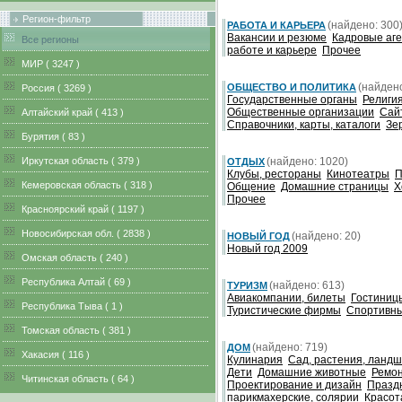
Регион-фильтр
(найдено: 300
РАБОТА И КАРЬЕРА
Вакансии и резюме
Кадровые аге
Все регионы
работе и карьере
Прочее
MИР ( 3247 )
(найдено
ОБЩЕСТВО И ПОЛИТИКА
Pоссия ( 3269 )
Государственные органы
Религи
Общественные организации
Сайт
Алтайский край ( 413 )
Справочники, карты, каталоги
Зе
Бурятия ( 83 )
Иркутская область ( 379 )
(найдено: 1020)
ОТДЫХ
Клубы, рестораны
Кинотеатры
П
Кемеровская область ( 318 )
Общение
Домашние страницы
Х
Прочее
Красноярский край ( 1197 )
Новосибирская обл. ( 2838 )
(найдено: 20)
НОВЫЙ ГОД
Новый год 2009
Омская область ( 240 )
Республика Алтай ( 69 )
(найдено: 613)
ТУРИЗМ
Авиакомпании, билеты
Гостиниц
Республика Тыва ( 1 )
Туристические фирмы
Спортивны
Томская область ( 381 )
(найдено: 719)
ДОМ
Хакасия ( 116 )
Кулинария
Сад, растения, ланд
Дети
Домашние животные
Ремон
Читинская область ( 64 )
Проектирование и дизайн
Празд
парикмахерские, солярии
Красот