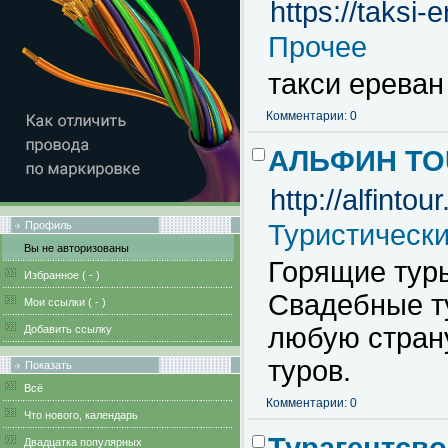
https://taksi-
Прочее
такси ереван
Комментарии: 0
АЛЬФИН TOU
http://alfintour
Профиль
Туристическ
Вы не авторизованы
Горящие тур
Избранное (
-
)
Свадебные т
Мои ссылки (
-
)
любую стран
Добавить ссылку
туров.
Показать
Всё
Комментарии: 0
Что нового, календарь
Двадцатка популярных