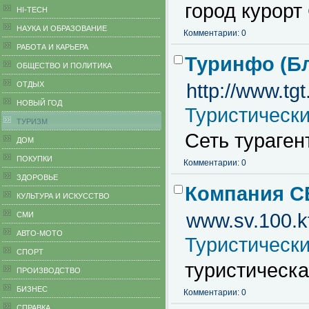
город курорт
HI-TECH
НАУКА И ОБРАЗОВАНИЕ
Комментарии: 0
РАБОТА И КАРЬЕРА
Туринфо (Б
ОБЩЕСТВО И ПОЛИТИКА
ОТДЫХ
http://www.tgt
НОВЫЙ ГОД
Туристическ
ТУРИЗМ
Сеть тураген
ДОМ
ПОКУПКИ
Комментарии: 0
ЗДОРОВЬЕ
Компания С
КУЛЬТУРА И ИСКУССТВО
www.sv.100.k
СМИ
АВТО-МОТО
Туристическ
СПОРТ
туристическ
ПРОИЗВОДСТВО
БИЗНЕС
Комментарии: 0
CПРАВКА