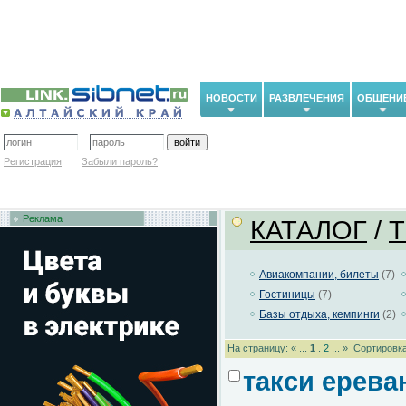
НОВОСТИ
РАЗВЛЕЧЕНИЯ
ОБЩЕНИ
Регистрация
Забыли пароль?
Реклама
КАТАЛОГ
/
Авиакомпании, билеты
(7)
Гостиницы
(7)
Базы отдыха, кемпинги
(2)
На страницу: « ...
1
.
2
... »
Сортировка
такси ерева