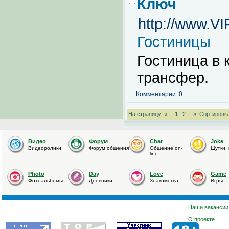
Ключ
http://www.VI
Гостиницы
Гостиница в 
трансфер.
Комментарии: 0
На страницу: « ...
1
.
2
... »
Сортировка
Видео
Форум
Chat
Joke
Видеоролики
Форум общения
Общение on-
Шутки,
line
Photo
Day
Love
Game
Фотоальбомы
Дневники
Знакомства
Игры
Наши вакансии
О проекте