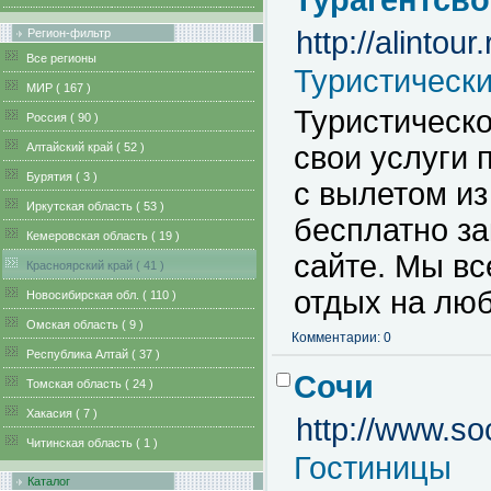
Турагентсв
http://alintour.
Регион-фильтр
Все регионы
Туристическ
MИР ( 167 )
Туристическо
Pоссия ( 90 )
Алтайский край ( 52 )
свои услуги 
Бурятия ( 3 )
с вылетом из
Иркутская область ( 53 )
бесплатно за
Кемеровская область ( 19 )
сайте. Мы вс
Красноярский край ( 41 )
отдых на люб
Новосибирская обл. ( 110 )
Омская область ( 9 )
Комментарии: 0
Республика Алтай ( 37 )
Сочи
Томская область ( 24 )
Хакасия ( 7 )
http://www.s
Читинская область ( 1 )
Гостиницы
Каталог