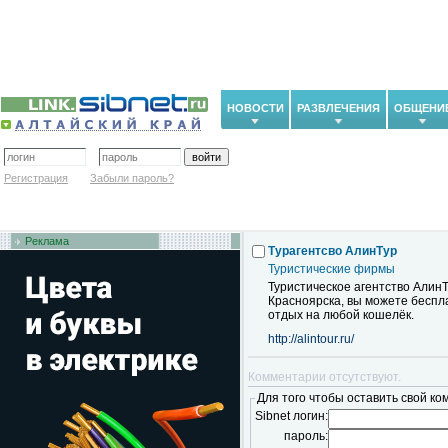
НОВОСТИ
РАЗВЛЕЧЕНИЯ
ОБЩЕНИ
Регистрация
Забыли пароль?
Реклама
Турагентсво АлинТур
Туристические фирмы
Туристическое агентство АлинТ
Красноярска, вы можете беспл
отдых на любой кошелёк.
http://alintour.ru/
Комментарии отсутствуют.
Для того чтобы оставить свой ко
Sibnet логин:
пароль: