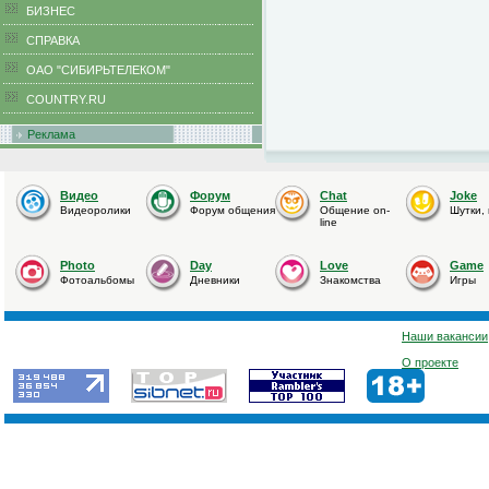
БИЗНЕС
CПРАВКА
ОАО "СИБИРЬТЕЛЕКОМ"
COUNTRY.RU
Реклама
Видео
Форум
Chat
Joke
Видеоролики
Форум общения
Общение on-
Шутки,
line
Photo
Day
Love
Game
Фотоальбомы
Дневники
Знакомства
Игры
Наши вакансии
О проекте