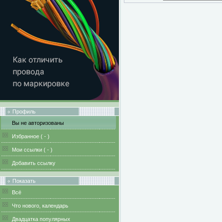
Профиль
Вы не авторизованы
Избранное (
-
)
Мои ссылки (
-
)
Добавить ссылку
Показать
Всё
Что нового, календарь
Двадцатка популярных