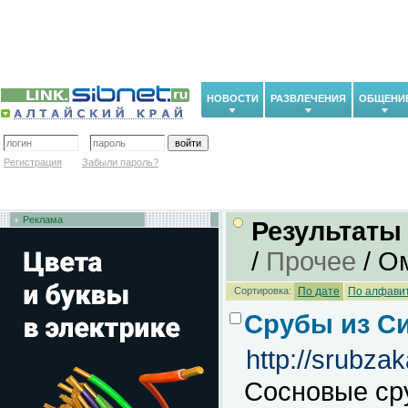
НОВОСТИ
РАЗВЛЕЧЕНИЯ
ОБЩЕНИ
Регистрация
Забыли пароль?
Реклама
Результаты
/
Прочее
/ О
Сортировка:
По дате
По алфави
Срубы из С
http://srubza
Сосновые сру