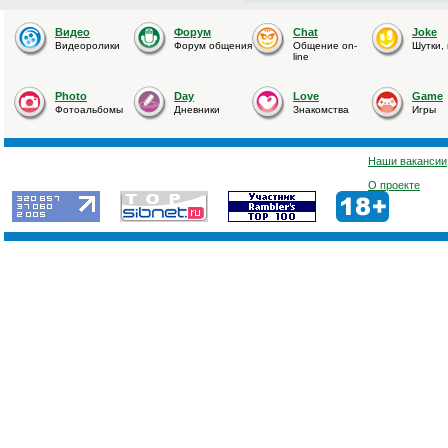
Видео
Форум
Chat
Joke
Видеоролики
Форум общения
Общение on-
Шутки,
line
Photo
Day
Love
Game
Фотоальбомы
Дневники
Знакомства
Игры
Наши вакансии
О проекте