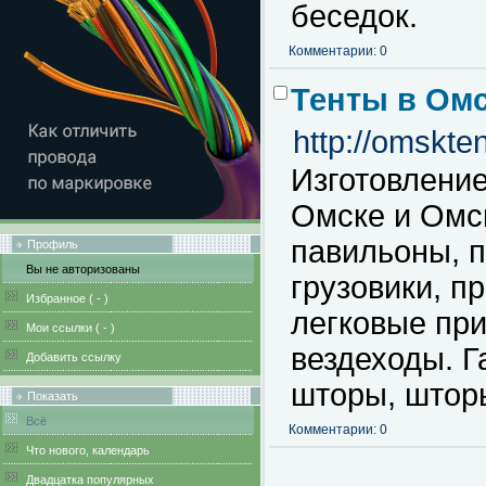
беседок.
Комментарии: 0
Тенты в Ом
http://omskten
Изготовление
Омске и Омск
павильоны, п
Профиль
Вы не авторизованы
грузовики, п
Избранное (
-
)
легковые при
Мои ссылки (
-
)
вездеходы. 
Добавить ссылку
шторы, штор
Показать
Всё
Комментарии: 0
Что нового, календарь
Двадцатка популярных