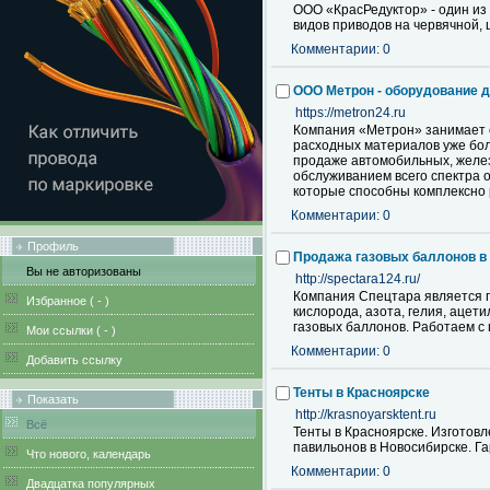
ООО «КрасРедуктор» - один из
видов приводов на червячной, 
Комментарии: 0
ООО Метрон - оборудование д
https://metron24.ru
Компания «Метрон» занимает с
расходных материалов уже бол
продаже автомобильных, желе
обслуживанием всего спектра 
которые способны комплексно 
Комментарии: 0
Профиль
Продажа газовых баллонов в
Вы не авторизованы
http://spectara124.ru/
Компания Спецтара является п
Избранное (
-
)
кислорода, азота, гелия, ацет
газовых баллонов. Работаем с 
Мои ссылки (
-
)
Комментарии: 0
Добавить ссылку
Тенты в Красноярске
Показать
http://krasnoyarsktent.ru
Всё
Тенты в Красноярске. Изготовл
павильонов в Новосибирске. 
Что нового, календарь
Комментарии: 0
Двадцатка популярных