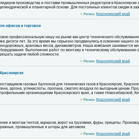
 лидеров производства и поставки промышленных редукторов в Красноярске 
цилиндрической и планетарной основе. Для постоянных клиентов скидки в зав
Красноярский край
Регион:
ля офисов и торговли
вою профессиональную нишу на рынке как центр технического обслуживания, 
ее десяти лет. За это время мы серьезно продвинулись в освоении нашего 
знодорожных, крановых весов, динамометров. Наша компания занимается мо
оборудования. Выполнение работ по монтажу и техническому обслуживанию
решать задачи любой сложности.
Красноярский край
Регион:
 Красноярске
оставщиком газовых баллонов для технических газов в Красноярске, Красноя
илена, аргона, углекислоты, пропана, сжатого воздуха по выгодным ценам. П
профильными организациями Красноярского края, а также Новосибирской, Кем
Красноярский край
Регион:
ение и монтаж тентов, каркасов, ворот на грузовики, фуры, прицепы. Произво
Гаражные, промышленные и шторы для автомоек.
Красноярский край
Регион: