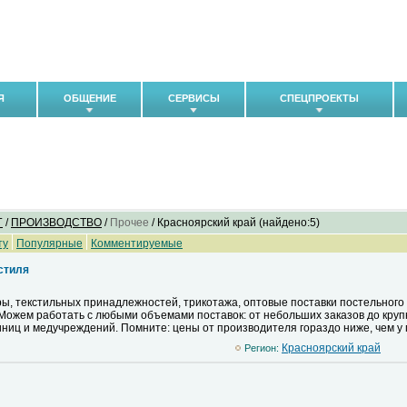
Я
ОБЩЕНИЕ
СЕРВИСЫ
СПЕЦПРОЕКТЫ
Г
/
ПРОИЗВОДСТВО
/
Прочее
/ Красноярский край (найдено:5)
ту
Популярные
Комментируемые
стиля
ы, текстильных принадлежностей, трикотажа, оптовые поставки постельного
 Можем работать с любыми объемами поставок: от небольших заказов до кр
иниц и медучреждений. Помните: цены от производителя гораздо ниже, чем у 
Красноярский край
Регион: