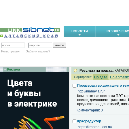
НОВОСТИ
РАЗВЛЕЧЕНИ
Регистрация
Забыли пароль?
Реклама
Результаты поиска:
КАТАЛО
Сортировка:
По дате
По алфави
Производство домашнего тек
http://manavla.ru/
Комплексные поставки ПЭТ тар
носков, домашнего трикотажа.
предложения для отелей, гост
Комментарии: 0
Красредуктор
https://krasreduktor.ru/