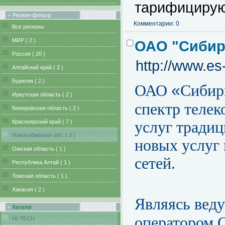
тарифицирую
Регион-фильтр
Комментарии: 0
Все регионы
MИР ( 2 )
ОАО "Сибир
Pоссия ( 20 )
http://www.es
Алтайский край ( 2 )
Бурятия ( 2 )
«
ОАО
Сибир
Иркутская область ( 2 )
спектр теле
Кемеровская область ( 2 )
Красноярский край ( 7 )
услуг традиц
Новосибирская обл. ( 3 )
новых услуг
Омская область ( 1 )
сетей.
Республика Алтай ( 1 )
Томская область ( 1 )
Хакасия ( 2 )
Являясь вед
Каталог
оператором 
HI-TECH