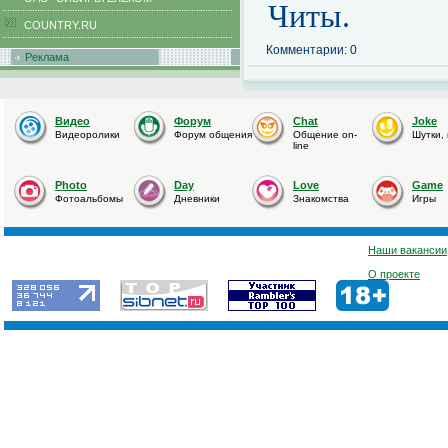
Читы.
COUNTRY.RU
Комментарии: 0
Реклама
Видео
Форум
Chat
Joke
Видеоролики
Форум общения
Общение on-
Шутки,
line
Photo
Day
Love
Game
Фотоальбомы
Дневники
Знакомства
Игры
Наши вакансии
О проекте