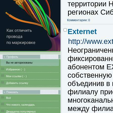
территории Н
регионах Сиб
Комментарии: 0
Externet
http://www.ext
Неограничен
фиксированн
Профиль
Вы не авторизованы
абонентом E
Избранное (
-
)
собственную
Мои ссылки (
-
)
объединив в
Добавить ссылку
филиалу при
Показать
многоканаль
Всё
Что нового, календарь
между фили
Двадцатка популярных