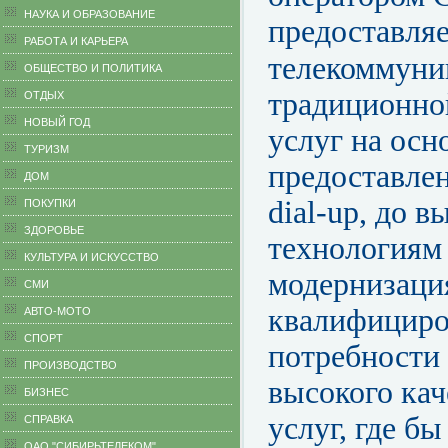
НАУКА И ОБРАЗОВАНИЕ
предоставля
РАБОТА И КАРЬЕРА
телекоммуни
ОБЩЕСТВО И ПОЛИТИКА
традиционно
ОТДЫХ
НОВЫЙ ГОД
услуг на осн
ТУРИЗМ
предоставлен
ДОМ
dial-up, до 
ПОКУПКИ
ЗДОРОВЬЕ
технологиям
КУЛЬТУРА И ИСКУССТВО
модернизаци
СМИ
квалифициро
АВТО-МОТО
СПОРТ
потребности 
ПРОИЗВОДСТВО
высокого кач
БИЗНЕС
услуг, где б
CПРАВКА
ОАО "СИБИРЬТЕЛЕКОМ"