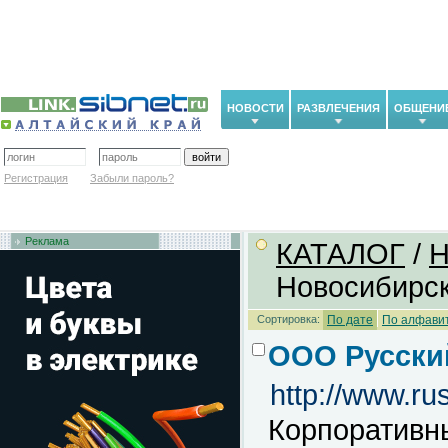
НОВОСТИ
РАЗВЛЕЧЕНИЯ
ОБЩЕНИ
Регистрация
Забыли пароль?
Реклама
КАТАЛОГ
/
H
Новосибирск
Сортировка:
По дате
По алфави
ООО Русски
http://www.ru
Корпоративн