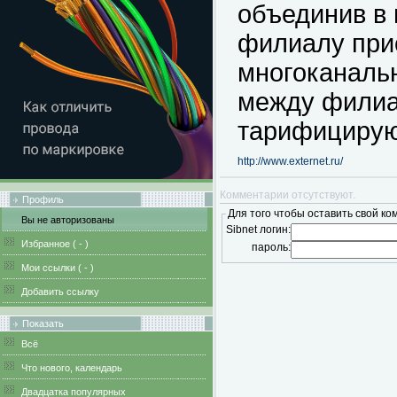
объединив в
филиалу при
многоканаль
между фили
тарифицирую
http://www.externet.ru/
Комментарии отсутствуют.
Профиль
Для того чтобы оставить свой ко
Вы не авторизованы
Sibnet логин:
Избранное (
-
)
пароль:
Мои ссылки (
-
)
Добавить ссылку
Показать
Всё
Что нового, календарь
Двадцатка популярных