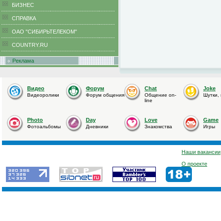
БИЗНЕС
CПРАВКА
ОАО "СИБИРЬТЕЛЕКОМ"
COUNTRY.RU
Реклама
Видео
Форум
Chat
Joke
Видеоролики
Форум общения
Общение on-
Шутки,
line
Photo
Day
Love
Game
Фотоальбомы
Дневники
Знакомства
Игры
Наши вакансии
О проекте