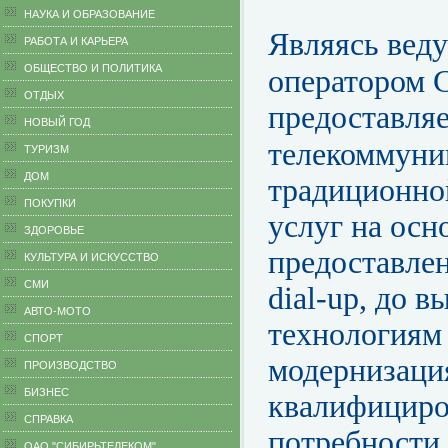
НАУКА И ОБРАЗОВАНИЕ
Являясь вед
РАБОТА И КАРЬЕРА
ОБЩЕСТВО И ПОЛИТИКА
оператором 
ОТДЫХ
предоставля
НОВЫЙ ГОД
телекоммуни
ТУРИЗМ
ДОМ
традиционно
ПОКУПКИ
услуг на осн
ЗДОРОВЬЕ
предоставлен
КУЛЬТУРА И ИСКУССТВО
СМИ
dial-up, до 
АВТО-МОТО
технологиям
СПОРТ
модернизаци
ПРОИЗВОДСТВО
БИЗНЕС
квалифициро
CПРАВКА
потребности 
ОАО "СИБИРЬТЕЛЕКОМ"