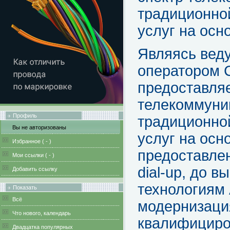
традиционно
услуг на осн
Являясь вед
оператором 
предоставляе
телекоммуни
Профиль
традиционно
Вы не авторизованы
услуг на осн
Избранное (
-
)
предоставлен
Мои ссылки (
-
)
dial-up, до 
Добавить ссылку
технологиям
Показать
Всё
модернизаци
Что нового, календарь
квалифициро
Двадцатка популярных