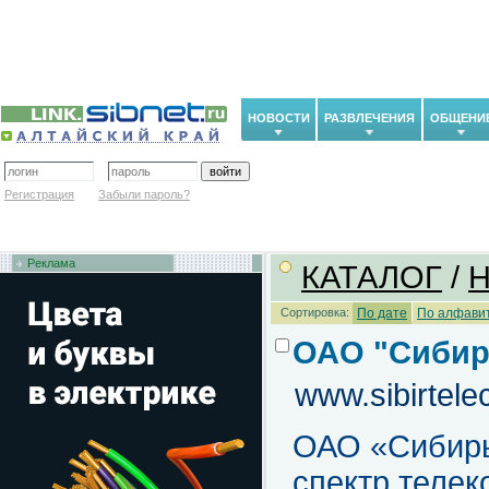
НОВОСТИ
РАЗВЛЕЧЕНИЯ
ОБЩЕНИ
Регистрация
Забыли пароль?
Реклама
КАТАЛОГ
/
H
Сортировка:
По дате
По алфави
ОАО "Сибир
www.sibirtele
ОАО
«
Сибир
спектр теле