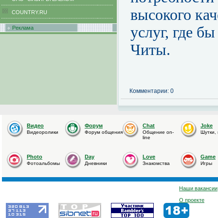
высокого кач
COUNTRY.RU
услуг, где б
Реклама
Читы.
Комментарии: 0
Видео
Форум
Chat
Joke
Видеоролики
Форум общения
Общение on-
Шутки,
line
Photo
Day
Love
Game
Фотоальбомы
Дневники
Знакомства
Игры
Наши вакансии
О проекте