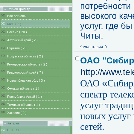
потребности 
Регион-фильтр
высокого кач
Все регионы
услуг, где б
MИР ( 2 )
Pоссия ( 20 )
Читы.
Алтайский край ( 2 )
Комментарии: 0
Бурятия ( 2 )
Иркутская область ( 2 )
ОАО "Сибир
Кемеровская область ( 2 )
http://www.te
Красноярский край ( 7 )
«
ОАО
Сибир
Новосибирская обл. ( 3 )
Омская область ( 1 )
спектр теле
Республика Алтай ( 1 )
услуг традиц
Томская область ( 1 )
новых услуг
Хакасия ( 2 )
Каталог
сетей.
HI-TECH