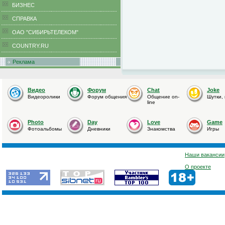
БИЗНЕС
CПРАВКА
ОАО "СИБИРЬТЕЛЕКОМ"
COUNTRY.RU
Реклама
Видео
Форум
Chat
Joke
Видеоролики
Форум общения
Общение on-
Шутки,
line
Photo
Day
Love
Game
Фотоальбомы
Дневники
Знакомства
Игры
Наши вакансии
О проекте