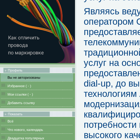
Являясь вед
оператором 
предоставляе
телекоммуни
традиционно
услуг на осн
предоставлен
Профиль
Вы не авторизованы
dial-up, до 
Избранное (
-
)
технологиям
Мои ссылки (
-
)
модернизаци
Добавить ссылку
квалифициро
Показать
Всё
потребности 
Что нового, календарь
высокого кач
Двадцатка популярных