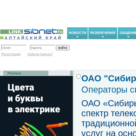
НОВОСТИ
РАЗВЛЕЧЕНИЯ
ОБЩЕНИ
Регистрация
Забыли пароль?
Реклама
ОАО "Сибир
Операторы с
ОАО
«
Сибир
спектр теле
традиционно
услуг на осн