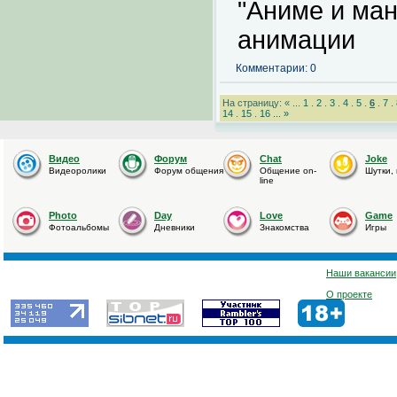
"Аниме и ман
анимации
Комментарии: 0
На страницу: « ...
1
.
2
.
3
.
4
.
5
.
6
.
7
.
14
.
15
.
16
...
»
Видео
Форум
Chat
Joke
Видеоролики
Форум общения
Общение on-
Шутки,
line
Photo
Day
Love
Game
Фотоальбомы
Дневники
Знакомства
Игры
Наши вакансии
О проекте