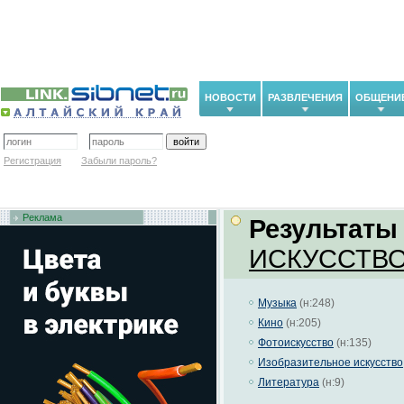
НОВОСТИ
РАЗВЛЕЧЕНИЯ
ОБЩЕНИ
Регистрация
Забыли пароль?
Реклама
Результаты
ИСКУССТВ
Музыка
(н:248)
Кино
(н:205)
Фотоискусство
(н:135)
Изобразительное искусство
Литература
(н:9)