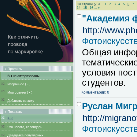
На страницу: « ...
1
.
2
.
3
.
4
.
5
.
6
.
7
.
14
.
15
.
16
...
»
"Академия 
http://www.p
Фотоискусст
Общая инфор
тематические
Профиль
условия пост
Вы не авторизованы
студентов.
Избранное (
-
)
Комментарии: 0
Мои ссылки (
-
)
Добавить ссылку
Руслан Мигр
Показать
http://migrano
Всё
Фотоискусст
Что нового, календарь
Двадцатка популярных