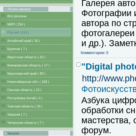
Галерея авто
Регион-фильтр
Фотографии 
Все регионы
автора по ст
MИР ( 254 )
фотогалереи 
Pоссия ( 619 )
и др.). Заме
Алтайский край ( 30 )
Бурятия ( 7 )
Комментарии: 0
Иркутская область ( 42 )
"Digital pho
Кемеровская область ( 17 )
Красноярский край ( 80 )
http://www.ph
Новосибирская обл. ( 158 )
Фотоискусст
Омская область ( 23 )
Азбука цифр
Республика Алтай ( 4 )
Томская область ( 33 )
обработки сн
Хакасия ( 7 )
мастерства,
Читинская область ( 7 )
форум.
Каталог