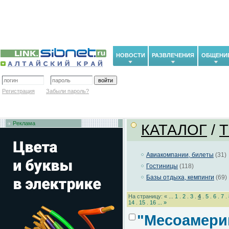
НОВОСТИ
РАЗВЛЕЧЕНИЯ
ОБЩЕНИ
Регистрация
Забыли пароль?
Реклама
КАТАЛОГ
/
Авиакомпании, билеты
(31)
Гостиницы
(118)
Базы отдыха, кемпинги
(69)
На страницу: « ...
1
.
2
.
3
.
4
.
5
.
6
.
7
.
14
.
15
.
16
...
»
"Месоамерик