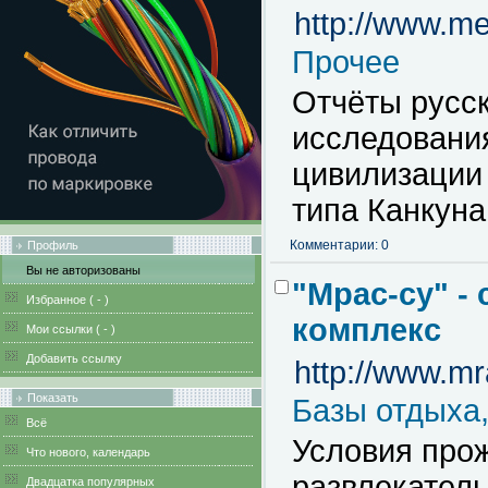
http://www.m
Прочее
Отчёты русс
исследования
цивилизации
типа Канкуна
Комментарии: 0
Профиль
Вы не авторизованы
"Мрас-су" -
Избранное (
-
)
комплекс
Мои ссылки (
-
)
Добавить ссылку
http://www.mr
Показать
Базы отдыха,
Всё
Условия прож
Что нового, календарь
развлекател
Двадцатка популярных