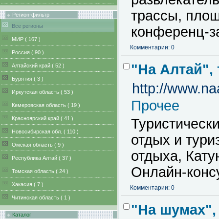
трассы, площ
Регион-фильтр
Все регионы
конференц-за
MИР ( 167 )
Комментарии: 0
Pоссия ( 90 )
"На Алтай",
Алтайский край ( 52 )
Бурятия ( 3 )
http://www.naa
Иркутская область ( 53 )
Прочее
Кемеровская область ( 19 )
Красноярский край ( 41 )
Туристически
Новосибирская обл. ( 110 )
отдых и тури
Омская область ( 9 )
отдыха, Кату
Республика Алтай ( 37 )
Онлайн-консу
Томская область ( 24 )
Хакасия ( 7 )
Комментарии: 0
Читинская область ( 1 )
"На шумах",
Каталог