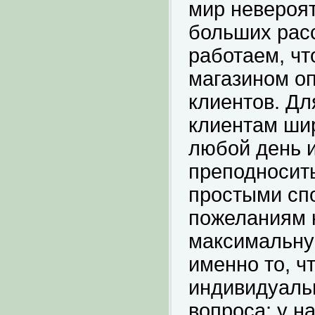
мир невероя
больших рас
работаем, чт
магазином оп
клиентов. Дл
клиентам шир
любой день 
преподносит
простыми сп
пожеланиям 
максимальну
именно то, ч
индивидуаль
вопроса; у 