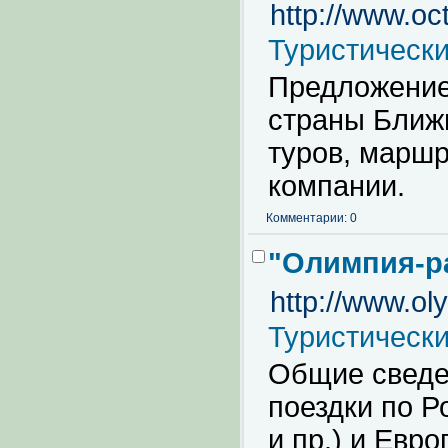
http://www.oct
Туристическ
Предложение
страны Ближн
туров, марш
компании.
Комментарии: 0
"Олимпия-р
http://www.ol
Туристическ
Общие сведен
поездки по Р
и пр.) и Евр