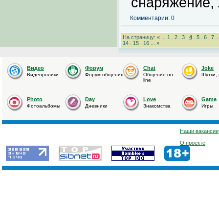
снаряжение,
Комментарии: 0
На страницу: « ...
1
.
2
.
3
.
4
.
5
.
6
.
7
.
14
.
15
.
16
...
»
Видео
Форум
Chat
Joke
Видеоролики
Форум общения
Общение on-
Шутки,
line
Photo
Day
Love
Game
Фотоальбомы
Дневники
Знакомства
Игры
Наши вакансии
О проекте