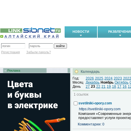
НОВОСТИ
РАЗВЛЕЧЕНИ
Регистрация
Забыли пароль?
Реклама
Календарь
Год:
2026
2025
2024
2023
202
,
,
,
,
Месяц
Декабрь
Ноябрь
Октябрь
,
,
,
День
27
23
22
21
19
18
17
16
1
,
,
,
,
,
,
,
,
1 ссылок
svetilniki-opory.com
https://svetilniki-opory.com
Компания «Современные энерго
предоставляет услуги проекти
Комментарии: 0