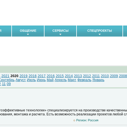
Я
ОБЩЕНИЕ
СЕРВИСЫ
СПЕЦПРОЕКТЫ
2
2021
2020
2019
2018
2017
2016
2015
2014
2013
2012
2011
2010
2009
2008
,
,
,
,
,
,
,
,
,
,
,
,
,
,
Сентябрь
Август
Июль
Июнь
Май
Апрель
Март
Февраль
Январь
,
,
,
,
,
,
,
,
2
11
09
,
,
эффективные технологии» специализируется на производстве качественных 
рования, монтажа и расчета. Есть возможность реализации проектов любой с
Регион: Pоссия