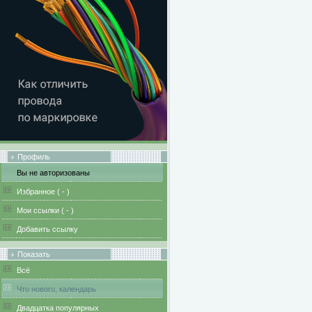
Профиль
Вы не авторизованы
Избранное (
-
)
Мои ссылки (
-
)
Добавить ссылку
Показать
Всё
Что нового, календарь
Двадцатка популярных