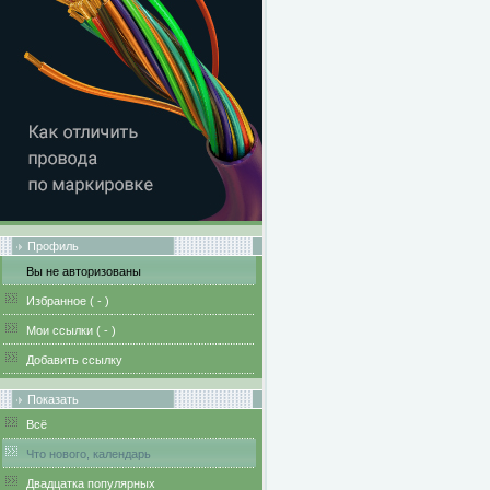
Профиль
Вы не авторизованы
Избранное (
-
)
Мои ссылки (
-
)
Добавить ссылку
Показать
Всё
Что нового, календарь
Двадцатка популярных