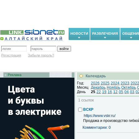
НОВОСТИ
РАЗВЛЕЧЕНИЯ
ОБЩЕНИ
Регистрация
Забыли пароль?
Реклама
Календарь
Год:
2026
2025
2024
2023
202
,
,
,
,
Месяц
Декабрь
Ноябрь
Октябрь
,
,
,
День
25
22
19
16
12
05
04
03
0
,
,
,
,
,
,
,
,
1 ссылок
ВСКР
https://www.vskr.ru/
Продажа и производство гибко
Комментарии: 0