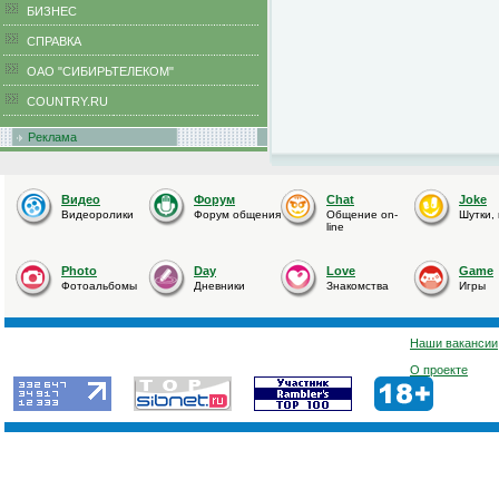
БИЗНЕС
CПРАВКА
ОАО "СИБИРЬТЕЛЕКОМ"
COUNTRY.RU
Реклама
Видео
Форум
Chat
Joke
Видеоролики
Форум общения
Общение on-
Шутки,
line
Photo
Day
Love
Game
Фотоальбомы
Дневники
Знакомства
Игры
Наши вакансии
О проекте