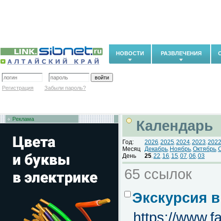
НОВОСТИ
РАЗВЛЕЧЕНИЯ
Регистрация
Забыли пароль?
Реклама
Календарь
Год:
2026
2025
2024
2023
202
,
,
,
,
Месяц
Декабрь
Ноябрь
Октябрь
,
,
,
День
25
22
16
15
07
06
03
,
,
,
,
,
,
65 ссылок
Экскурсия в
https://www.