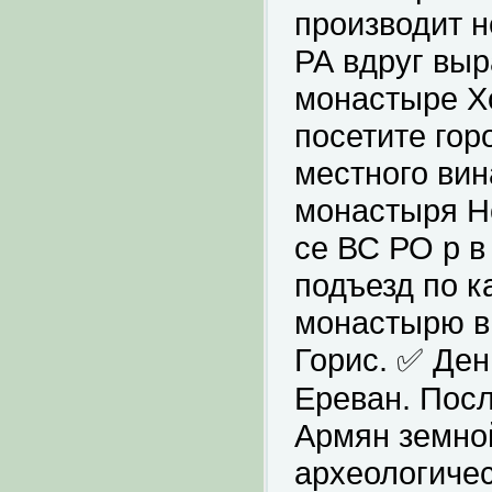
производит н
РА вдруг выр
монастыре Х
посетите гор
местного вин
монастыря Но
се ВС РО р в
подъезд по к
монастырю в 
Горис. ✅ Ден
Ереван. После
Армян земно
археологическ