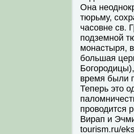
Она неоднок
тюрьму, сох
часовне св. 
подземной тю
монастыря, в
большая цер
Богородицы),
время были 
Теперь это о
паломничеств
проводится р
Вирап и Эчмиа
tourism.ru/ek