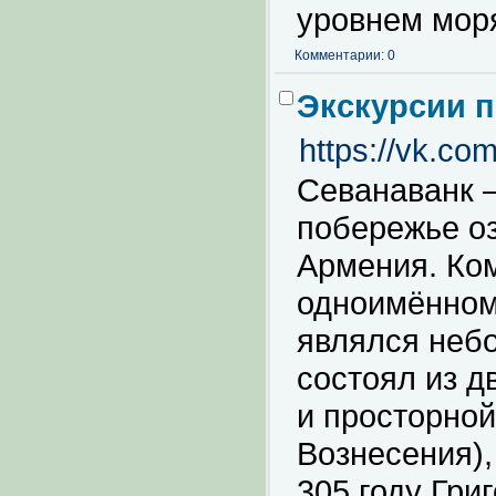
уровнем мор
Комментарии: 0
Экскурсии 
https://vk.c
Севанаванк 
побережье оз
Армения. Ко
одноимённом
являлся неб
состоял из д
и просторной
Вознесения),
305 году Гри