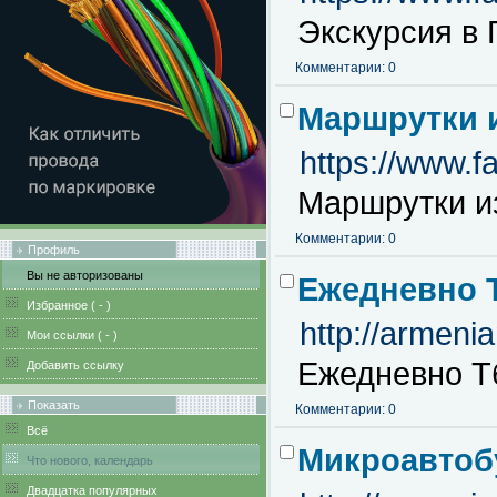
Экскурсия в 
Комментарии: 0
Маршрутки и
https://www.f
Маршрутки из
Комментарии: 0
Профиль
Вы не авторизованы
Ежедневно 
Избранное (
-
)
http://armeni
Мои ссылки (
-
)
Ежедневно Т
Добавить ссылку
Показать
Комментарии: 0
Всё
Микроавтоб
Что нового, календарь
Двадцатка популярных