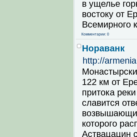
в ущелье гор
востоку от 
Всемирного к
Комментарии: 0
Нораванк
http://armeni
Монастырский
122 км от Ер
притока реки
славится от
возвышающим
которого рас
Аствацацин 