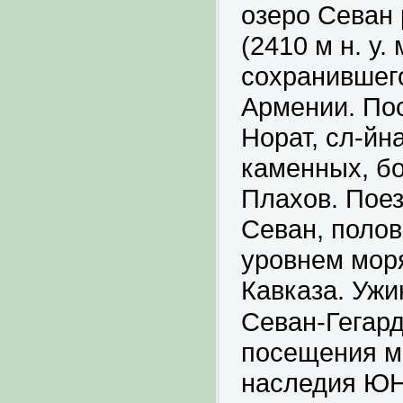
озеро Севан 
(2410 м н. у.
сохранившего
Армении. По
Норат, сл-йн
каменных, б
Плахов. Поез
Севан, полов
уровнем моря
Кавказа. Ужи
Севан-Гегар
посещения мо
наследия ЮН