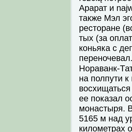
Арарат и najw
также Мэл эг
ресторане (в
тых (за опла
коньяка с де
переночевал.
Нораванк-Тат
на полпути к
восхищаться 
ее показал о
монастыря. 
5165 м над у
километрах о