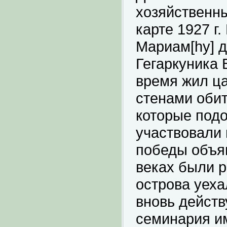
хозяйственн
карте 1927 г
Мариам[hy] д
Гегаркуника 
время жил ца
стенами обит
которые подо
участвовали 
победы объя
веках были р
острова уеха
вновь действ
семинария им