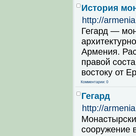
История мон
http://armeni
Гегард — мо
архитектурно
Армения. Рас
правой соста
востоку от Е
Комментарии: 0
Гегард
http://armeni
Монастырски
сооружение в