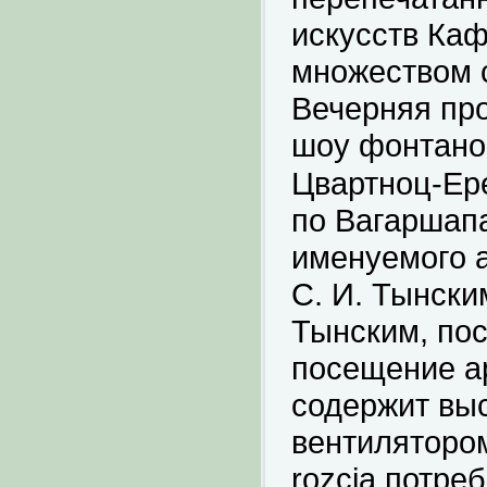
искусств Каф
множеством с
Вечерняя про
шоу фонтанов
Цвартноц-Ере
по Вагаршапа
именуемого 
С. И. Тынски
Тынским, пос
посещение ар
содержит выс
вентилятором
rozcią потре