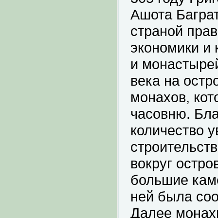
Ашота Баграт
страной прав
экономики и 
и монастырей
века на остр
монахов, кот
часовню. Бл
количество у
строительств
вокруг остро
большие каме
ней была со
Далее монахи