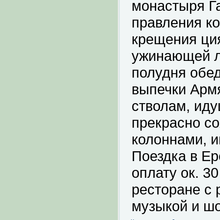
монастыря Га
правления ко
крещения ция
ужинающей л
полудня обед
выпечки Армя
стволам, иду
прекрасно с
колоннами, 
Поездка в Ер
оплату ок. 3
ресторане с
музыкой и шоу