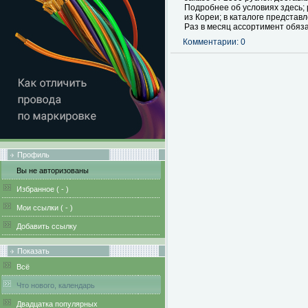
Подробнее об условиях здесь;
из Кореи; в каталоге представ
Раз в месяц ассортимент обяз
Комментарии: 0
Профиль
Вы не авторизованы
Избранное (
-
)
Мои ссылки (
-
)
Добавить ссылку
Показать
Всё
Что нового, календарь
Двадцатка популярных