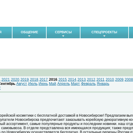
Я
ОБЩЕНИЕ
СЕРВИСЫ
СПЕЦПРОЕКТЫ
2
2021
2020
2019
2018
2017
2016
2015
2014
2013
2012
2011
2010
2009
2008
,
,
,
,
,
,
,
,
,
,
,
,
,
,
Сентябрь
Август
Июль
Июнь
Май
Апрель
Март
Февраль
Январь
,
,
,
,
,
,
,
,
2
орейской косметики с бесплатной доставкой в Новосибирске! Предлагаем выго
купатели Новосибирска предпочитают заказывать корейскую декоративную кос
ный ассортимент, самые популярные продукты и последнии новинки. наш отд
я самовывоза. В отделе представлена вся имеющаяся продукция; также предл
ка по Новосибирску осуществляется бесплатно. В остальные регионы России 