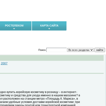
РОСТЕЛЕКОМ
КАРТА САЙТА
Поиск
2007
,
дно купить корейскую косметику в розницу – в интернет-
метику и средства для ухода именно в нашем магазине? в
ел расположен на станции метро «Площадь К. Маркса», в
агаем удобные условия доставки корейской косметики: при
отправляем заказы почтой или транспортной компанией.