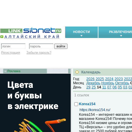
НОВОСТИ
РАЗВЛЕЧЕНИ
Регистрация
Забыли пароль?
Реклама
Календарь
Год:
2026
2025
2024
2023
202
,
,
,
,
Месяц
Декабрь
Ноябрь
Октябрь
,
,
,
День
29
25
14
11
07
06
05
03
0
,
,
,
,
,
,
,
,
1 ссылок
Korea154
https://korea154.ru/
Korea154 – интернет-магазин к
магазине Korea154! Почему по
Korea154 низкие цены и огром
ТЦ «Версаль» – это удобно дл
заказе от 2500 рублей достав