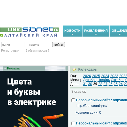
НОВОСТИ
РАЗВЛЕЧЕНИЯ
ОБЩЕНИ
Регистрация
Забыли пароль?
Реклама
Календарь
Год:
2026
2025
2024
2023
202
,
,
,
,
Месяц
Декабрь
Ноябрь
Октябрь
,
,
,
День
31
30
29
28
27
26
25
24
2
,
,
,
,
,
,
,
,
3 ссылок
Персональный сайт : http://four
http://four.country.ru/
Комментарии: 0
Персональный сайт : http://bitc