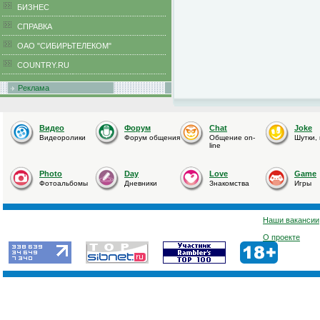
БИЗНЕС
CПРАВКА
ОАО "СИБИРЬТЕЛЕКОМ"
COUNTRY.RU
Реклама
Видео
Форум
Chat
Joke
Видеоролики
Форум общения
Общение on-
Шутки,
line
Photo
Day
Love
Game
Фотоальбомы
Дневники
Знакомства
Игры
Наши вакансии
О проекте