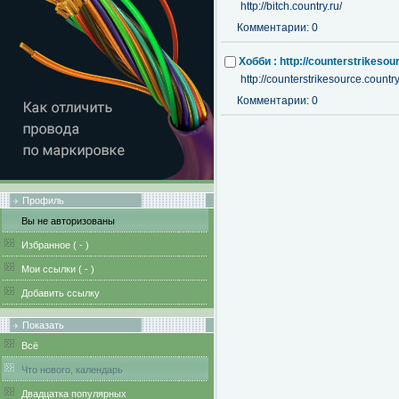
http://bitch.country.ru/
Комментарии: 0
Хобби : http://counterstrikesou
http://counterstrikesource.country
Комментарии: 0
Профиль
Вы не авторизованы
Избранное (
-
)
Мои ссылки (
-
)
Добавить ссылку
Показать
Всё
Что нового, календарь
Двадцатка популярных