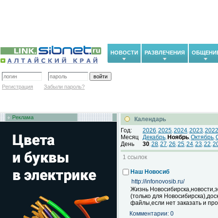
НОВОСТИ
РАЗВЛЕЧЕНИЯ
ОБЩЕНИ
Регистрация
Забыли пароль?
Реклама
Календарь
Год:
2026
2025
2024
2023
202
,
,
,
,
Месяц
Декабрь
Ноябрь
Октябрь
,
,
,
День
30
28
27
26
25
24
23
22
2
,
,
,
,
,
,
,
,
1 ссылок
Наш Новосиб
http://infonovosib.ru/
Жизнь Новосибирска,новости,
(только для Новосибирска),дос
файлы,если нет заказать и пр
Комментарии: 0