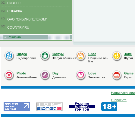
БИЗНЕС
CПРАВКА
ОАО "СИБИРЬТЕЛЕКОМ"
COUNTRY.RU
Реклама
Видео
Форум
Chat
Joke
Видеоролики
Форум общения
Общение on-
Шутки,
line
Photo
Day
Love
Game
Фотоальбомы
Дневники
Знакомства
Игры
Наши вакансии
О проекте