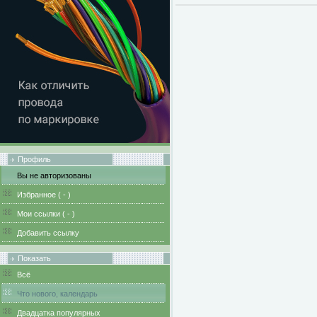
Профиль
Вы не авторизованы
Избранное (
-
)
Мои ссылки (
-
)
Добавить ссылку
Показать
Всё
Что нового, календарь
Двадцатка популярных