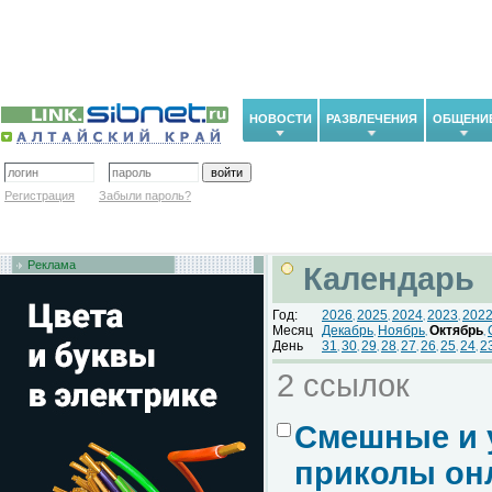
НОВОСТИ
РАЗВЛЕЧЕНИЯ
ОБЩЕНИ
Регистрация
Забыли пароль?
Реклама
Календарь
Год:
2026
2025
2024
2023
202
,
,
,
,
Месяц
Декабрь
Ноябрь
Октябрь
,
,
,
День
31
30
29
28
27
26
25
24
2
,
,
,
,
,
,
,
,
2 ссылок
Смешные и 
приколы он