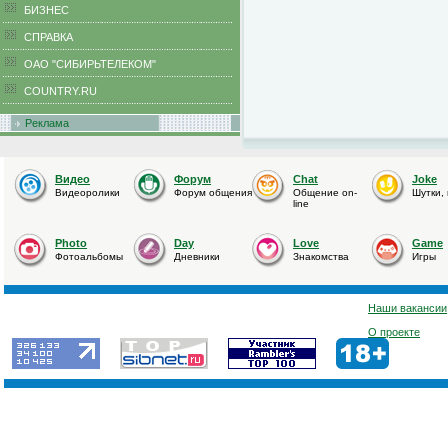
БИЗНЕС
CПРАВКА
ОАО "СИБИРЬТЕЛЕКОМ"
COUNTRY.RU
Реклама
Видео
Форум
Chat
Joke
Видеоролики
Форум общения
Общение on-
Шутки,
line
Photo
Day
Love
Game
Фотоальбомы
Дневники
Знакомства
Игры
Наши вакансии
О проекте