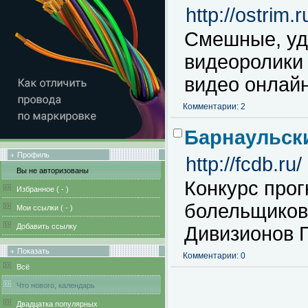
http://ostrim.r
Смешные, уд
видеоролики 
видео онлайн
Комментарии: 2
Барнаульск
Профиль
http://fcdb.ru/
Вы не авторизованы
Конкурс прог
Избранное (
-
)
болельщиков 
Мои ссылки (
-
)
Добавить ссылку
Дивизионов П
Показать
Комментарии: 0
Всё
Что нового, календарь
Двадцатка популярных