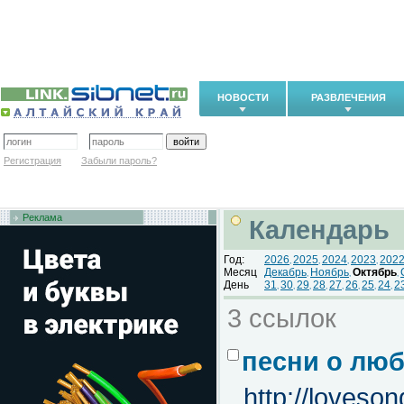
НОВОСТИ
РАЗВЛЕЧЕНИЯ
Регистрация
Забыли пароль?
Реклама
Календарь
Год:
2026
2025
2024
2023
202
,
,
,
,
Месяц
Декабрь
Ноябрь
Октябрь
,
,
,
День
31
30
29
28
27
26
25
24
2
,
,
,
,
,
,
,
,
3 ссылок
песни о люб
http://loveso