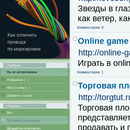
Звезды в гла
как ветер, к
Комментарии: 0
Online game
http://online
Играть в onli
Профиль
Вы не авторизованы
Комментарии: 1
Избранное (
-
)
Торговая п
Мои ссылки (
-
)
http://torgtut.r
Добавить ссылку
Торговая пл
Показать
Всё
представляет
Что нового, календарь
продавать и 
Двадцатка популярных