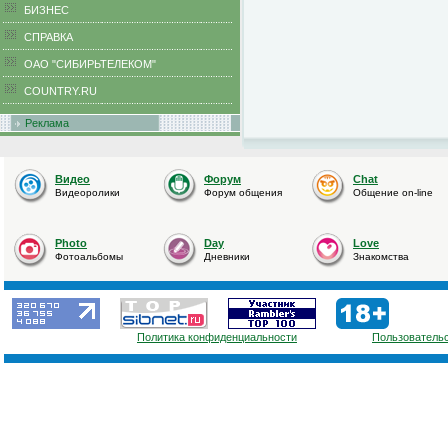
БИЗНЕС
CПРАВКА
ОАО "СИБИРЬТЕЛЕКОМ"
COUNTRY.RU
Реклама
Видео
Форум
Chat
Видеоролики
Форум общения
Общение on-line
Photo
Day
Love
Фотоальбомы
Дневники
Знакомства
Политика конфиденциальности
Пользователь