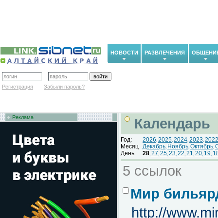
НОВОСТИ
РАЗВЛЕЧЕНИЯ
ОБЩЕНИ
Регистрация
Забыли пароль?
Реклама
Календарь
Год:
2026
2025
2024
2023
202
,
,
,
,
Месяц
Декабрь
Ноябрь
Октябрь
,
,
,
День
28
27
25
23
22
21
20
19
1
,
,
,
,
,
,
,
,
5 ссылок
Мир бильяр
http://www.mir