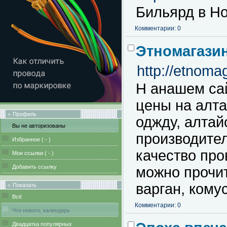
Бильярд в Н
Комментарии: 0
Этномагази
http://etnoma
Н анашем са
цены на алта
Профиль
оджду, алтай
Вы не авторизованы
производите
Избранное (
-
)
качество пр
Мои ссылки (
-
)
Добавить ссылку
можно прочит
варган, кому
Показать
Всё
Комментарии: 0
Что нового, календарь
Двадцатка популярных