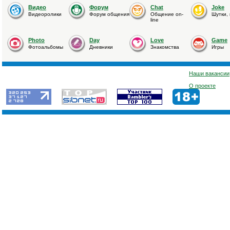
Видео
Форум
Chat
Joke
Видеоролики
Форум общения
Общение on-
Шутки,
line
Photo
Day
Love
Game
Фотоальбомы
Дневники
Знакомства
Игры
Наши вакансии
О проекте