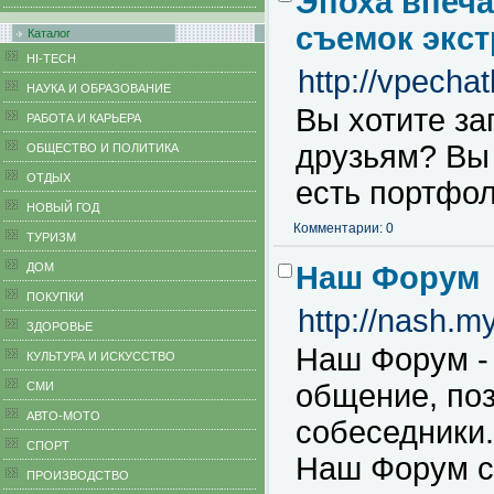
Эпоха впеч
съемок экст
Каталог
HI-TECH
http://vpechat
НАУКА И ОБРАЗОВАНИЕ
Вы хотите за
РАБОТА И КАРЬЕРА
друзьям? Вы
ОБЩЕСТВО И ПОЛИТИКА
ОТДЫХ
есть портфо
НОВЫЙ ГОД
Комментарии: 0
ТУРИЗМ
ДОМ
Наш Форум
ПОКУПКИ
http://nash.my
ЗДОРОВЬЕ
Наш Форум -
КУЛЬТУРА И ИСКУССТВО
общение, по
СМИ
АВТО-МОТО
собеседники.
СПОРТ
Наш Форум ст
ПРОИЗВОДСТВО