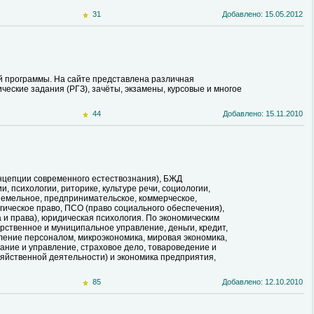
31
Добавлено: 15.05.2012
й программы. На сайте представлена различная
ские задания (РГЗ), зачёты, экзамены, курсовые и многое
44
Добавлено: 15.11.2010
онцепции современного естествознания), БЖД
и, психологии, риторике, культуре речи, социологии,
земельное, предпринимательское, коммерческое,
гическое право, ПСО (право социального обеспечения),
 и права), юридическая психология. По экономическим
арственное и муниципальное управление, деньги, кредит,
авление персоналом, микроэкономика, мировая экономика,
ание и управление, страховое дело, товароведение и
зяйственной деятельности) и экономика предприятия,
85
Добавлено: 12.10.2010