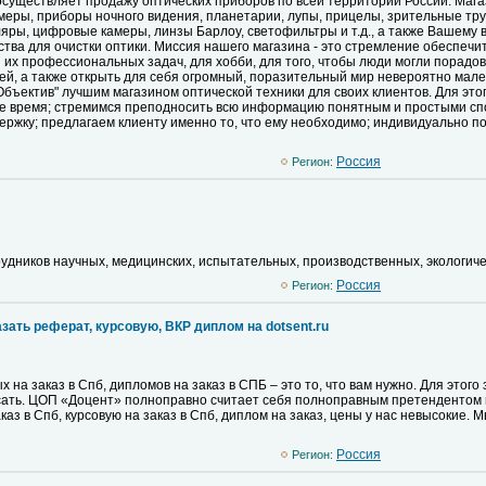
осуществляет продажу оптических приборов по всей территории России. Мага
еры, приборы ночного видения, планетарии, лупы, прицелы, зрительные тру
ляры, цифровые камеры, линзы Барлоу, светофильтры и т.д., а также Вашему 
тва для очистки оптики. Миссия нашего магазина - это стремление обеспечи
 их профессиональных задач, для хобби, для того, чтобы люди могли порадо
тей, а также открыть для себя огромный, поразительный мир невероятно мал
Объектив" лучшим магазином оптической техники для своих клиентов. Для эт
бое время; стремимся преподносить всю информацию понятным и простыми с
ржку; предлагаем клиенту именно то, что ему необходимо; индивидуально по
Pоссия
Регион:
удников научных, медицинских, испытательных, производственных, экологиче
Pоссия
Регион:
зать реферат, курсовую, ВКР диплом на dotsent.ru
на заказ в Спб, дипломов на заказ в СПБ – это то, что вам нужно. Для этого 
сать. ЦОП «Доцент» полноправно считает себя полноправным претендентом 
аз в Спб, курсовую на заказ в Спб, диплом на заказ, цены у нас невысокие.
Pоссия
Регион: