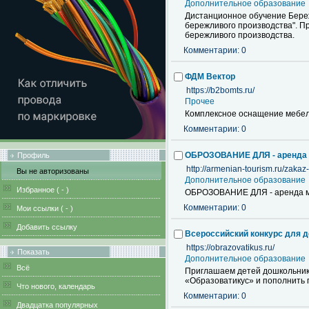
Дополнительное образование
Дистанционное обучение Бере
бережливого производства". П
бережливого производства.
Комментарии: 0
ФДМ Вектор
https://b2bomts.ru/
Прочее
Комплексное оснащение мебел
Комментарии: 0
ОБРОЗОВАНИЕ ДЛЯ - аренда м
Профиль
http://armenian-tourism.ru/zaka
Вы не авторизованы
Дополнительное образование
Избранное (
-
)
ОБРОЗОВАНИЕ ДЛЯ - аренда м
Комментарии: 0
Мои ссылки (
-
)
Добавить ссылку
Всероссийский конкурс для д
https://obrazovatikus.ru/
Показать
Дополнительное образование
Всё
Приглашаем детей дошкольнико
«Образоватикус» и пополнить 
Что нового, календарь
Комментарии: 0
Двадцатка популярных