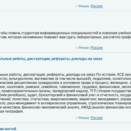
Pоссия
Регион:
чтобы помочь студентам информационных специальностей в освоении учебно
ам, которая несомненно поможет вам сдать лабораторные, рассчётно-графиче
Pоссия
Регион:
льные работы, диссертации, рефераты, доклады на заказ
ьные работы, диссертации, рефераты, доклады на заказ По истории, КСЕ (к
и), культурологии, математике (в том числе высшей), педагогике, политологи
ическим дисциплинам: гражданское и уголовное право и процесс; жилищное, 
е, налоговое, римское, семейное, таможенное, трудовое, финансовое, эколо
 правоохранительные органы, прокурорский надзор, ТГП (теория государства
блик рилейшнз), аудит, бухгалтерский и финансовый учет и отчетность, госуд
учений, логистика, статистика, макроэкономика, маркетинг, менеджмент, упр
ело, риск-менеджмент и антикризисное управление, стратегическое планиров
ие качеством, финансово-экономический анализ, АФХД (анализ финансово-хо
кая география.
Pоссия
Регион:
ия ногтей