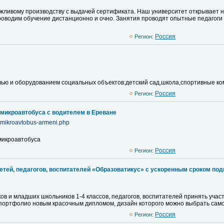
жливому производству с выдачей сертификата. Наш университет открывает 
роводим обучение дистанционно и очно. Занятия проводят опытные педагоги 
Pоссия
Регион:
ью и оборудованием социальных объектов:детский сад,школа,спортивные ко
Pоссия
Регион:
икроавтобуса с водителем в Ереване
z-mikroavtobus-armeni.php
икроавтобуса
Pоссия
Регион:
етей, педагогов, воспитателей «Образоватикус» с ускоренным сроком под
в и младших школьников 1-4 классов, педагогов, воспитателей принять учас
портфолио новым красочным дипломом, дизайн которого можно выбрать сам
Pоссия
Регион: