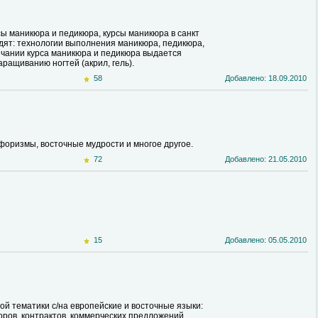
ы маникюра и педикюра, курсы маникюра в санкт
одят: технологии выполнения маникюра, педикюра,
нчании курса маникюра и педикюра выдается
ращиванию ногтей (акрил, гель).
58
Добавлено: 18.09.2010
форизмы, восточные мудрости и многое другое.
72
Добавлено: 21.05.2010
15
Добавлено: 05.05.2010
й тематики с/на европейские и восточные языки:
оров, контрактов, коммерческих предложений,