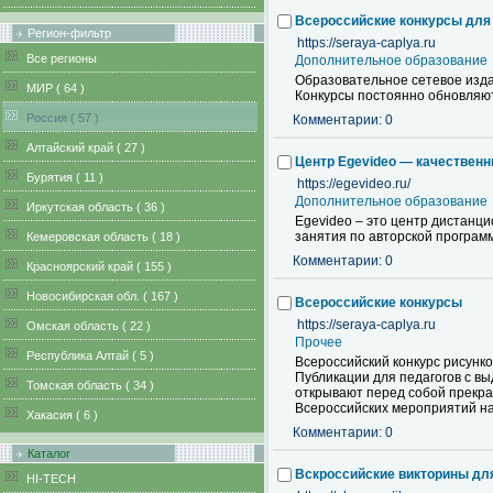
Всероссийские конкурсы для 
Регион-фильтр
https://seraya-caplya.ru
Все регионы
Дополнительное образование
Образовательное сетевое изда
MИР ( 64 )
Конкурсы постоянно обновляют
Pоссия ( 57 )
Комментарии: 0
Алтайский край ( 27 )
Центр Egevideo — качественн
Бурятия ( 11 )
https://egevideo.ru/
Дополнительное образование
Иркутская область ( 36 )
Egevideo – это центр дистанци
занятия по авторской программ
Кемеровская область ( 18 )
Комментарии: 0
Красноярский край ( 155 )
Новосибирская обл. ( 167 )
Всероссийские конкурсы
https://seraya-caplya.ru
Омская область ( 22 )
Прочее
Республика Алтай ( 5 )
Всероссийский конкурс рисунк
Публикации для педагогов с в
Томская область ( 34 )
открывают перед собой прекра
Всероссийских мероприятий н
Хакасия ( 6 )
Комментарии: 0
Каталог
Вскроссийские викторины дл
HI-TECH