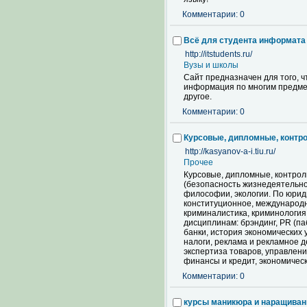
Комментарии: 0
Всё для студента информата
http://itstudents.ru/
Вузы и школы
Cайт предназначен для того, 
информация по многим предмет
другое.
Комментарии: 0
Курсовые, дипломные, контро
http://kasyanov-a-i.tiu.ru/
Прочее
Курсовые, дипломные, контрол
(безопасность жизнедеятельност
философии, экологии. По юрид
конституционное, международно
криминалистика, криминология,
дисциплинам: брэндинг, PR (па
банки, история экономических 
налоги, реклама и рекламное д
экспертиза товаров, управлен
финансы и кредит, экономичес
Комментарии: 0
курсы маникюра и наращиван