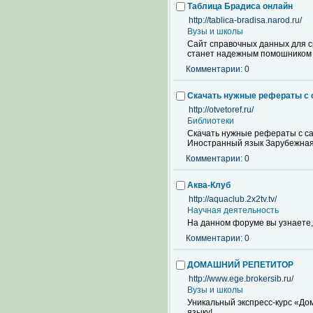
Таблица Брадиса онлайн
http://tablica-bradisa.narod.ru/
Вузы и школы
Сайт справочных данных для с
станет надежным помошником 
Комментарии: 0
Скачать нужные рефераты с са
http://otvetoref.ru/
Библиотеки
Скачать нужные рефераты с сай
Иностранный язык Зарубежная
Комментарии: 0
Аква-Клуб
http://aquaclub.2x2tv.tv/
Научная деятельность
На данном форуме вы узнаете, 
Комментарии: 0
ДОМАШНИЙ РЕПЕТИТОР
http://www.ege.brokersib.ru/
Вузы и школы
Уникальный экспресс-курс «До
языку!