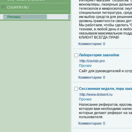
Интернет-магазин "Объектив" 
монокуляры, лазерные дальном
COUNTRY.RU
телескопов и микроскопов: оку
специальная литература, средс
им выбор средств для решения
Реклама
уровень грамотности своих де
Мы работаем, чтобы сделать "
техники, в любой день и в лю
оказываем максимальную подде
КЛИЕНТ ВСЕГДА ПРАВ!
Комментарии: 0
Лаборатория завлабов
http://zavlab.pro
Прочее
Сайт для руководителей и сотр
Комментарии: 0
Сессионная неделя, пора зака
http://www.dotsent.ru
Прочее
Написание рефератов, курсовых 
которую вам необходимо напи
которые делают реферат на зак
пользователя.
Комментарии: 0