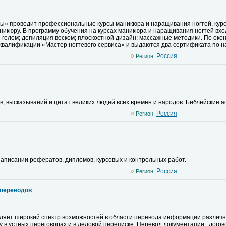
ы» проводит профессиональные курсы маникюра и наращивания ногтей, курс
аникюру. В программу обучения на курсах маникюра и наращивания ногтей вх
 гелем; депиляция воском; плоскостной дизайн; массажные методики. По око
квалификации «Мастер ногтевого сервиса» и выдаются два сертификата по на
Pоссия
Регион:
, высказываний и цитат великих людей всех времен и народов. Библейские а
Pоссия
Регион:
писании рефератов, дипломов, курсовых и контрольных работ.
Pоссия
Регион:
 переводов
яет широкий спектр возможностей в области перевода информации различно
в устных переговорах и в деловой переписке; Перевод документации : догов