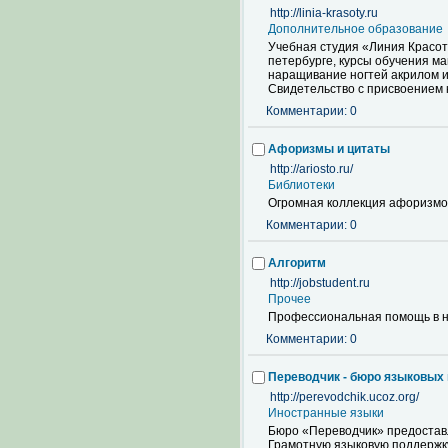
http://linia-krasoty.ru
Дополнительное образование
Учебная студия «Линия Красот
петербурге, курсы обучения м
наращивание ногтей акрилом и
Свидетельство с присвоением 
Комментарии: 0
Афоризмы и цитаты
http://ariosto.ru/
Библиотеки
Огромная коллекция афоризмов
Комментарии: 0
Алгоритм
http://jobstudent.ru
Прочее
Профессиональная помощь в на
Комментарии: 0
Переводчик - бюро языковых
http://perevodchik.ucoz.org/
Иностранные языки
Бюро «Переводчик» предоставл
Грамотную языковую поддержку 