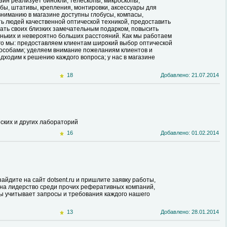
зин реализует бинокли, телескопы, микроскопы,
бы, штативы, крепления, монтировки, аксессуары для
вниманию в магазине доступны глобусы, компасы,
ть людей качественной оптической техникой, предоставить
вать своих близких замечательным подарком, повысить
еньких и невероятно больших расстояний. Как мы работаем
ого мы: предоставляем клиентам широкий выбор оптической
пособами; уделяем внимание пожеланиям клиентов и
дходим к решению каждого вопроса; у нас в магазине
18
Добавлено: 21.07.2014
ских и других лабораторий
16
Добавлено: 01.02.2014
зайдите на сайт dotsent.ru и пришлите заявку работы,
на лидерство среди прочих реферативных компаний,
 Мы учитывает запросы и требования каждого нашего
13
Добавлено: 28.01.2014