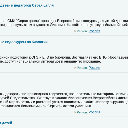
детей и педагогов Серая цапля
ние СМИ "Серая цапля" проводит Всероссийские конкурсы для детей дошкольн
ся, по результатам выдаются Дипломы. На сайте присутствует большой выбо
Pоссия
Регион:
ые видеокурсы по биологии
онной подготовки к ОГЭ и ЕГЭ по биологии. Возглавляет его В. Ю. Ярославце
е, доступ к специальной литературе и онлайн-тестирование.
Pоссия
Регион:
ов и декоративно-прикладного творчества, познавательные викторины, олимп
ыдачей Свидетельства. Участвуя в эколого-биологических Всероссийских дис
сный мир животных и растений;учатся понимать и любить красоту окружающей
аграждаются Дипломами или Сертификатами участника.
Pоссия
Регион:
я детей