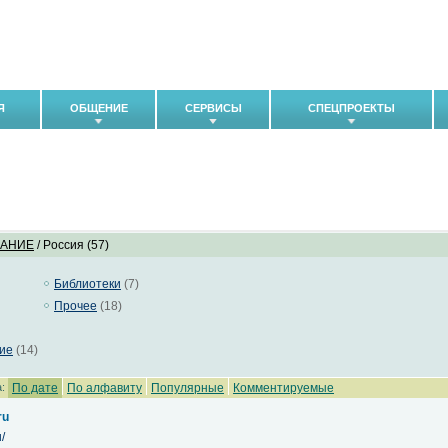
Я
ОБЩЕНИЕ
СЕРВИСЫ
СПЕЦПРОЕКТЫ
ВАНИЕ
/ Pоссия (57)
Библиотеки
(7)
Прочее
(18)
ие
(14)
:
По дате
По алфавиту
Популярные
Комментируемые
ru
/