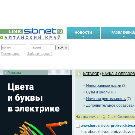
НОВОСТИ
РАЗВЛЕЧЕНИ
Регистрация
Забыли пароль?
Реклама
КАТАЛОГ
/
НАУКА И ОБРАЗО
Иностранные языки
(3)
Вузы и школы
(8)
Научная деятельность
(7)
Дополнительное образован
На страницу: « ...
1
.
2
... »
Сортировка
www.berezhlivoe-proizvodstvo.
http://berezhlivoe-proizvodstvo.ru