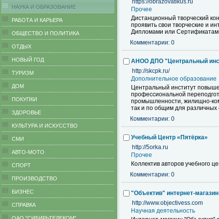
https://obrazovatikus.ru
НАУКА И ОБРАЗОВАНИЕ
Прочее
Дистанционный творческий кон
РАБОТА И КАРЬЕРА
проявить свои творческие и ин
Дипломами или Сертификатами
ОБЩЕСТВО И ПОЛИТИКА
Комментарии: 0
ОТДЫХ
НОВЫЙ ГОД
АНОО ДПО "Центральный инст
http://skcpk.ru/
ТУРИЗМ
Дополнительное образование
ДОМ
Центральный институт повыше
профессиональной переподгото
ПОКУПКИ
промышленности, жилищно-комм
так и по общим для различных 
ЗДОРОВЬЕ
Комментарии: 0
КУЛЬТУРА И ИСКУССТВО
Учебный Центр «Пятёрка»
СМИ
http://5orka.ru
АВТО-МОТО
Прочее
Коллектив авторов учебного ц
СПОРТ
Комментарии: 0
ПРОИЗВОДСТВО
БИЗНЕС
"Объектив" интернет-магазин
http://www.objectivess.com
CПРАВКА
Научная деятельность
ОАО "СИБИРЬТЕЛЕКОМ"