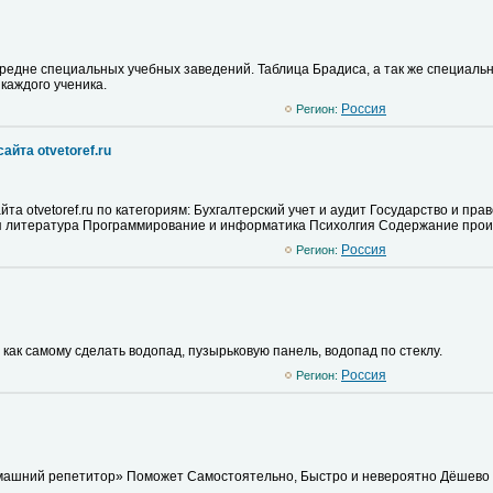
редне специальных учебных заведений. Таблица Брадиса, а так же специаль
каждого ученика.
Pоссия
Регион:
йта otvetoref.ru
та otvetoref.ru по категориям: Бухгалтерский учет и аудит Государство и пр
 литература Программирование и информатика Психолгия Cодержание прои
Pоссия
Регион:
как самому сделать водопад, пузырьковую панель, водопад по стеклу.
Pоссия
Регион:
машний репетитор» Поможет Самостоятельно, Быстро и невероятно Дёшево п