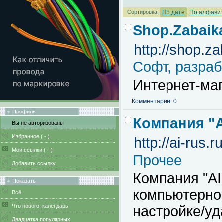
Сортировка:
По дате
По алфави
Shop.Zabaika
http://shop.za
Софт, разраб
Интернет-ма
Комментарии: 0
Профиль
Компания "A
Вы не авторизованы
Избранное (
-
)
http://ai-rus.ru
Мои ссылки (
-
)
Прочее
Добавить ссылку
Компания "AI
Показать
компьютерной
Всё
Что нового, календарь
настройке/у
Двадцатка популярных