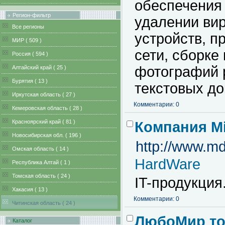
обеспечения
Регион-фильтр
удалении ви
Все регионы
устройств, п
MИР ( 509 )
сети, сборке
Pоссия ( 594 )
фотографий 
Алтайский край ( 25 )
Бурятия ( 13 )
текстовых до
Иркутская область ( 27 )
Комментарии: 0
Кемеровская область ( 28 )
Красноярский край ( 81 )
Компания Mil
Новосибирская обл. ( 196 )
http://www.md
Омская область ( 14 )
HardWare
Республика Алтай ( 1 )
Томская область ( 24 )
IT-продукция
Хакасия ( 13 )
Комментарии: 0
Читинская область ( 24 )
ЛюбоМир то
Каталог