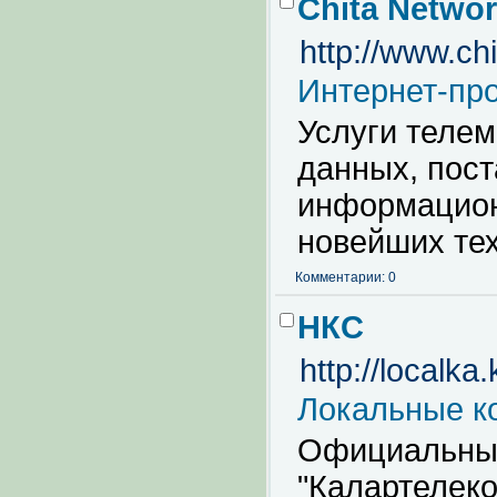
Chita Netwo
http://www.chi
Интернет-пр
Услуги телем
данных, пос
информацион
новейших тех
Комментарии: 0
НКС
http://localka
Локальные к
Официальный
"Калартелеко