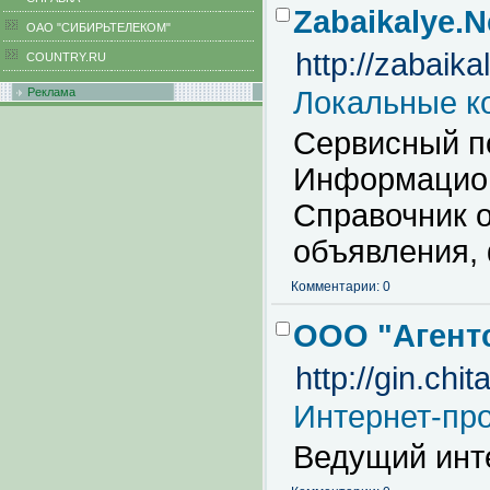
Zabaikalye.N
ОАО "СИБИРЬТЕЛЕКОМ"
http://zabaika
COUNTRY.RU
Реклама
Локальные к
Сервисный п
Информацион
Справочник о
объявления, 
Комментарии: 0
ООО "Агент
http://gin.chita
Интернет-пр
Ведущий инте