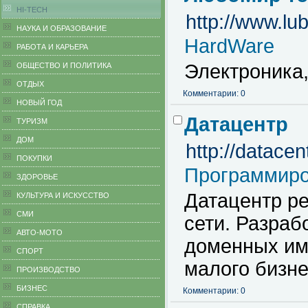
HI-TECH
http://www.lub
НАУКА И ОБРАЗОВАНИЕ
HardWare
РАБОТА И КАРЬЕРА
Электроника
ОБЩЕСТВО И ПОЛИТИКА
ОТДЫХ
Комментарии: 0
НОВЫЙ ГОД
Датацентр
ТУРИЗМ
ДОМ
http://datacen
ПОКУПКИ
Программиро
ЗДОРОВЬЕ
Датацентр р
КУЛЬТУРА И ИСКУССТВО
СМИ
сети. Разраб
АВТО-МОТО
доменных им
СПОРТ
малого бизне
ПРОИЗВОДСТВО
БИЗНЕС
Комментарии: 0
CПРАВКА