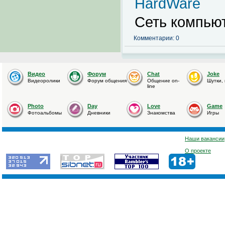
HardWare
Сеть компью
Комментарии: 0
Видео
Форум
Chat
Joke
Видеоролики
Форум общения
Общение on-
Шутки,
line
Photo
Day
Love
Game
Фотоальбомы
Дневники
Знакомства
Игры
Наши вакансии
О проекте