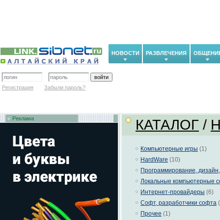
НОВОСТИ
РАЗВЛЕЧЕНИЯ
ОБЩЕНИ
Регистрация
Забыли пароль?
Реклама
КАТАЛОГ
/
H
Компьютерные игры
(1)
HardWare
(10)
Программирование, дизайн,
Локальные компьютерные с
Интернет-провайдеры
(6)
Софт, разработчики софта
(
Прочее
(1)