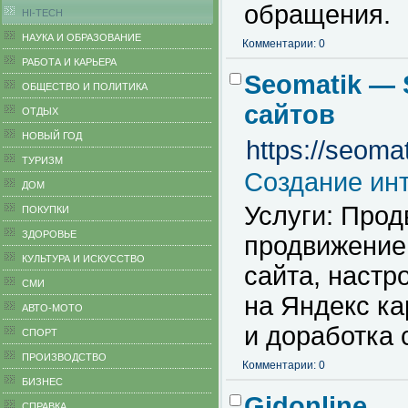
обращения.
HI-TECH
НАУКА И ОБРАЗОВАНИЕ
Комментарии: 0
РАБОТА И КАРЬЕРА
Seomatik —
ОБЩЕСТВО И ПОЛИТИКА
сайтов
ОТДЫХ
НОВЫЙ ГОД
https://seomat
ТУРИЗМ
Создание инт
ДОМ
Услуги: Прод
ПОКУПКИ
ЗДОРОВЬЕ
продвижение 
КУЛЬТУРА И ИСКУССТВО
сайта, настр
СМИ
на Яндекс ка
АВТО-МОТО
и доработка 
СПОРТ
ПРОИЗВОДСТВО
Комментарии: 0
БИЗНЕС
Gidonline
CПРАВКА