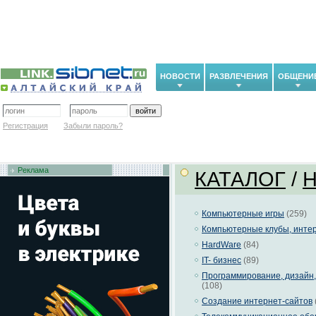
НОВОСТИ
РАЗВЛЕЧЕНИЯ
ОБЩЕНИ
Регистрация
Забыли пароль?
Реклама
КАТАЛОГ
/
H
Компьютерные игры
(259)
Компьютерные клубы, инте
HardWare
(84)
IT- бизнес
(89)
Программирование, дизайн,
(108)
Создание интернет-сайтов