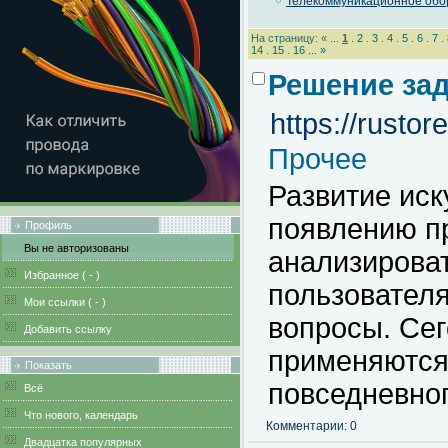
Телекоммуникационное обо
На страницу: « ...
1
.
2
.
3
.
4
.
5
.
6
.
7
.
14
.
15
.
16
...
»
Решение зад
https://rusto
Прочее
Развитие иск
появлению п
Профиль
Вы не авторизованы
анализироват
Избранное (
-
)
пользователя
Мои ссылки (
-
)
вопросы. Сег
Добавить ссылку
применяются
Показать
повседневно
Всё
Что нового, календарь
Комментарии: 0
Двадцатка популярных