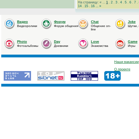
На страницу: « ...
1
.
2
.
3
.
4
.
5
.
6
.
7
.
14
.
15
.
16
...
»
Видео
Форум
Chat
Joke
Видеоролики
Форум общения
Общение on-
Шутки,
line
Photo
Day
Love
Game
Фотоальбомы
Дневники
Знакомства
Игры
Наши вакансии
О проекте