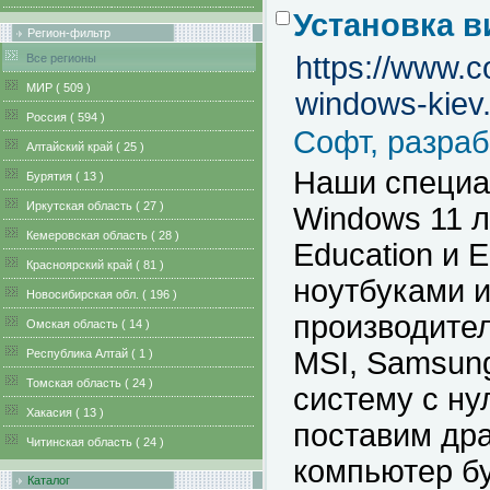
Установка в
Регион-фильтр
https://www.c
Все регионы
MИР ( 509 )
windows-kiev
Pоссия ( 594 )
Софт, разраб
Алтайский край ( 25 )
Наши специа
Бурятия ( 13 )
Иркутская область ( 27 )
Windows 11 л
Кемеровская область ( 28 )
Education и 
Красноярский край ( 81 )
ноутбуками 
Новосибирская обл. ( 196 )
производителе
Омская область ( 14 )
MSI, Samsung
Республика Алтай ( 1 )
Томская область ( 24 )
систему с ну
Хакасия ( 13 )
поставим др
Читинская область ( 24 )
компьютер бу
Каталог