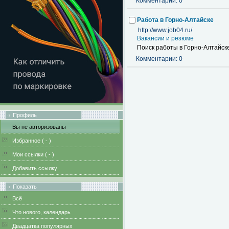
Комментарии: 0
Работа в Горно-Алтайске
http://www.job04.ru/
Вакансии и резюме
Поиск работы в Горно-Алтайске
Комментарии: 0
Профиль
Вы не авторизованы
Избранное (
-
)
Мои ссылки (
-
)
Добавить ссылку
Показать
Всё
Что нового, календарь
Двадцатка популярных