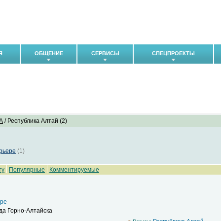
Я
ОБЩЕНИЕ
СЕРВИСЫ
СПЕЦПРОЕКТЫ
А
/ Республика Алтай (2)
арьере
(1)
ту
Популярные
Комментируемые
ере
а Горно-Алтайска