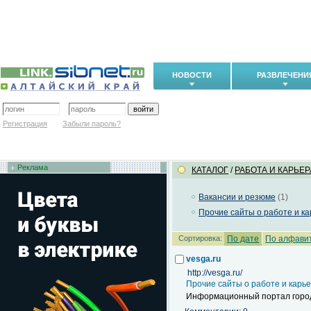
НОВОСТИ
РАЗВЛЕЧЕНИ
Регистрация
Забыли пароль?
Реклама
КАТАЛОГ
/
РАБОТА И КАРЬЕР
Вакансии и резюме
(1)
Прочие сайты о работе и к
Сортировка:
По дате
По алфави
vesga.ru
http://vesga.ru/
Прочие сайты о работе и карь
Информационный портал город