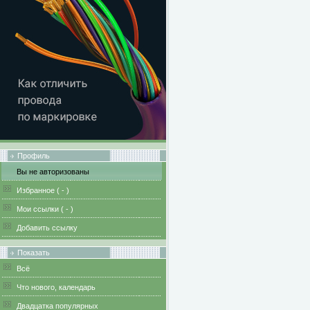
Профиль
Вы не авторизованы
Избранное (
-
)
Мои ссылки (
-
)
Добавить ссылку
Показать
Всё
Что нового, календарь
Двадцатка популярных