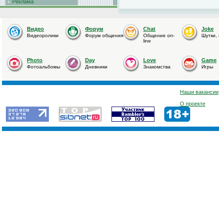
Реклама
Видео
Форум
Chat
Joke
Видеоролики
Форум общения
Общение on-
Шутки,
line
Photo
Day
Love
Game
Фотоальбомы
Дневники
Знакомства
Игры
Наши вакансии
О проекте