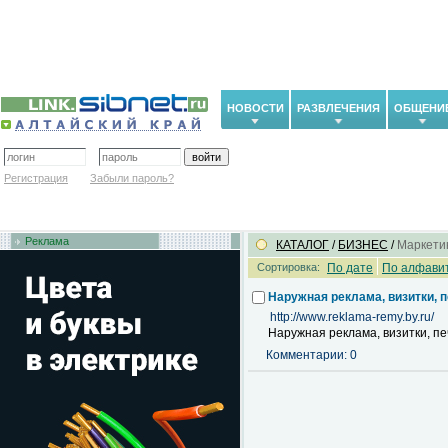
НОВОСТИ
РАЗВЛЕЧЕНИЯ
ОБЩЕНИ
Регистрация
Забыли пароль?
Реклама
КАТАЛОГ
/
БИЗНЕС
/
Маркетин
Сортировка:
По дате
По алфави
Наружная реклама, визитки, 
http://www.reklama-remy.by.ru/
Наружная реклама, визитки, п
Комментарии: 0