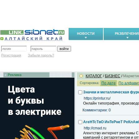
НОВОСТИ
РАЗВЛЕЧЕНИ
Регистрация
Забыли пароль?
Реклама
КАТАЛОГ
/
БИЗНЕС
/
Маркетин
Сортировка:
По дате
По алфави
Значки и металлическая фур
https://printur.ru/
Онлайн типография, производс
Комментарии: 0
АгеНТсТвО ИнТеРнеТ РеКлА
http://cmad.ru
Агентство интернет рекламы С
кампаний с ретаргетингом и о