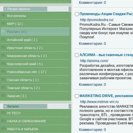
Комментарии: 0
Регион-фильтр
Промокоды Акции Скидки Ра
Все регионы
http://promokodra.ru/
MИР ( 12 )
PromoKodra.Ru - Самые Свежие П
Популярных Интернет Магазино
Pоссия ( 14 )
скидку или бонус при покупке 
Покупок!
Алтайский край ( 1 )
Комментарии: 0
Иркутская область ( 2 )
АЛСИМА - выставочные стенд
Кемеровская область ( 2 )
http://alsima.com/
Красноярский край ( 5 )
Разработка дизайна, изготовле
Изготовление и монтаж офисны
Новосибирская обл. ( 17 )
различные конфигурации, с раз
заканчивая рабочим проектом.
Омская область ( 1 )
Комментарии: 0
Томская область ( 2 )
MARKETING DRIVE, рекламное
Хакасия ( 1 )
http://www.mdrive-vrn.ru
Каталог
Рекламное агентство MARKETIN
полного цикла, но и соответс
HI-TECH
транспорте, BTL , проведение
Google и сайтов-участников. 
НАУКА И ОБРАЗОВАНИЕ
реклама. Проведение Event-мер
РАБОТА И КАРЬЕРА
Комментарии: 0