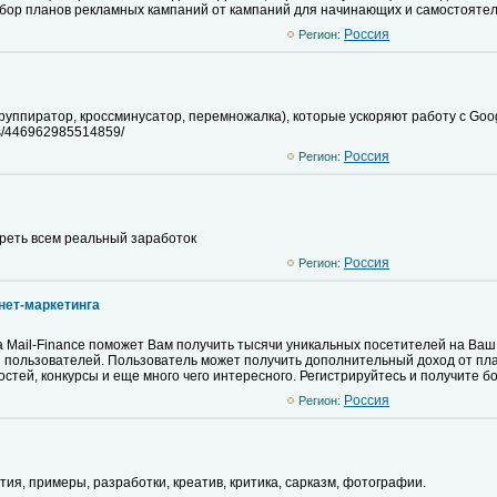
ыбор планов рекламных кампаний от кампаний для начинающих и самостояте
Pоссия
Регион:
уппиратор, кроссминусатор, перемножалка), которые ускоряют работу с Goog
ps/446962985514859/
Pоссия
Регион:
мотреть всем реальный заработок
Pоссия
Регион:
рнет-маркетинга
а Mail-Finance поможет Вам получить тысячи уникальных посетителей на Ваш
я пользователей. Пользователь может получить дополнительный доход от пл
тей, конкурсы и еще много чего интересного. Регистрируйтесь и получите бо
Pоссия
Регион:
ятия, примеры, разработки, креатив, критика, сарказм, фотографии.