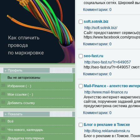
социальных сетях. Широкий в
Комментарии: 0
soft.sotnik.biz
http://soft.sotnik.biz/
Сайт предоставляет сервисы(гр
https://www.facebook.com/grou
Комментарии: 0
seo-fast.ru
http://seo-fast.ru/?r=649057
http://seo-fast.ru/?r=649057 с
Профиль
Комментарии: 0
Вы не авторизованы
Mail-Finance - агентство инте
Избранное (
-
)
http://www.mail-finance.ru
Мои ссылки (
-
)
Агентство интернет-маркетинг
сайтов, поручение заданий дл
Добавить ссылку
предусмотрена система должнос
Комментарии: 0
Показать
Всё
Блог о рекламе в Томске
Что нового, календарь
http://blog.reklamatomsk.ru
Блог о рекламе в г.Томске. Пон
Двадцатка популярных