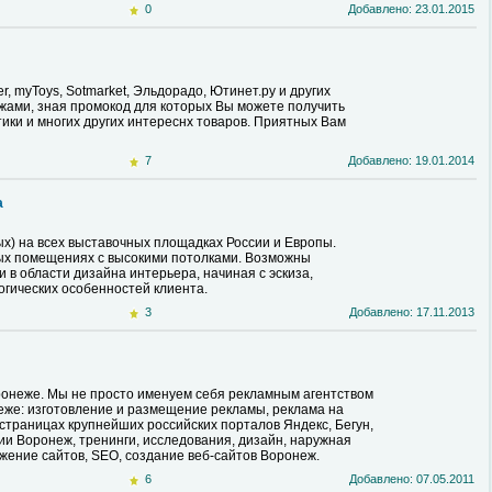
0
Добавлено: 23.01.2015
r, myToys, Sotmarket, Эльдорадо, Ютинет.ру и других
ами, зная промокод для которых Вы можете получить
етики и многих других интереснх товаров. Приятных Вам
7
Добавлено: 19.01.2014
а
ых) на всех выставочных площадках России и Европы.
бых помещениях с высокими потолками. Возможны
 в области дизайна интерьера, начиная с эскиза,
огических особенностей клиента.
3
Добавлено: 17.11.2013
ронеже. Мы не просто именуем себя рекламным агентством
еже: изготовление и размещение рекламы, реклама на
страницах крупнейших российских порталов Яндекс, Бегун,
ии Воронеж, тренинги, исследования, дизайн, наружная
ижение сайтов, SEO, создание веб-сайтов Воронеж.
6
Добавлено: 07.05.2011