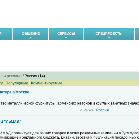
Я
ОБЩЕНИЕ
СЕРВИСЫ
СПЕЦПРОЕКТЫ
г и реклама
/ Pоссия (14)
ту
Популярные
Комментируемые
нитура в Москве
тво металлической фурнитуры, армейских жетонов и круглых закатных значков
Pоссия
Регион:
мЫ "СиМАД"
ИМАД организует для ваших товаров и услуг рекламные кампании в Гугл Адво
птимизацией рекламного бюджета. Дизайн, верстка и публикация посадочных с