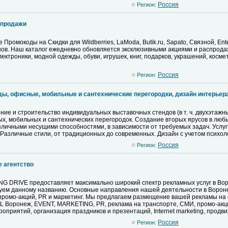
Pоссия
Регион:
спродажи
ромокоды на Скидки для Wildberries, LaModa, Butik.ru, Sapato, Связной, Ente
в. Наш каталог ежедневно обновляется эксклюзивными акциями и распродаж
электроники, модной одежды, обуви, игрушек, книг, подарков, украшений, косм
Pоссия
Регион:
ы, офисные, мобильные и сантехнические перегородки, дизайн интерьер
ние и строительство индивидуальных выставочных стендов (в т. ч. двухэтажн
х, мобильных и сантехнических перегородок. Создание вторых ярусов в лю
личными несущими способностями, в зависимости от требуемых задач. Услуги
 Различные стили, от традиционных до современных. Дизайн с учетом психол
Pоссия
Регион:
 агентство
G DRIVE предоставляет максимально широкий спектр рекламных услуг в Во
твуем данному названию. Основные направления нашей деятельности в Ворон
 промо-акций, PR и маркетинг. Мы предлагаем размещение вашей рекламы на 
BTL Воронеж, EVENT, MARKETING, PR, реклама на транспорте, СМИ, промо-акц
оприятий, организация праздников и презентаций, Internet marketing, продв
Pоссия
Регион: