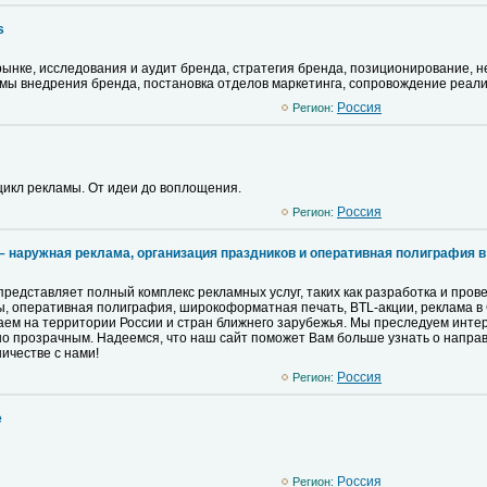
s
ынке, исследования и аудит бренда, стратегия бренда, позиционирование, не
мы внедрения бренда, постановка отделов маркетинга, сопровождение реали
Pоссия
Регион:
цикл рекламы. От идеи до воплощения.
Pоссия
Регион:
 – наружная реклама, организация праздников и оперативная полиграфия 
 представляет полный комплекс рекламных услуг, таких как разработка и пров
 оперативная полиграфия, широкоформатная печать, BTL-акции, реклама в 
аем на территории России и стран ближнего зарубежья. Мы преследуем инте
о прозрачным. Надеемся, что наш сайт поможет Вам больше узнать о направл
ичестве с нами!
Pоссия
Регион:
е
Pоссия
Регион: