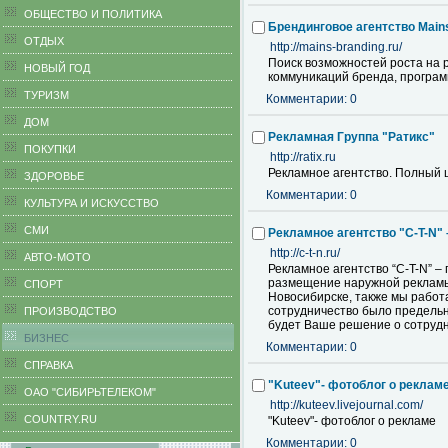
ОБЩЕСТВО И ПОЛИТИКА
Брендинговое агентство Main
ОТДЫХ
http://mains-branding.ru/
Поиск возможностей роста на р
НОВЫЙ ГОД
коммуникаций бренда, програм
ТУРИЗМ
Комментарии: 0
ДОМ
Рекламная Группа "Ратикс"
ПОКУПКИ
http://ratix.ru
Рекламное агентство. Полный 
ЗДОРОВЬЕ
Комментарии: 0
КУЛЬТУРА И ИСКУССТВО
СМИ
Рекламное агентство "C-T-N"
http://c-t-n.ru/
АВТО-МОТО
Рекламное агентство “C-T-N” –
размещение наружной рекламы,
СПОРТ
Новосибирске, также мы работ
сотрудничество было предельн
ПРОИЗВОДСТВО
будет Ваше решение о сотрудн
БИЗНЕС
Комментарии: 0
CПРАВКА
"Kuteev"- фотоблог о реклам
ОАО "СИБИРЬТЕЛЕКОМ"
http://kuteev.livejournal.com/
COUNTRY.RU
"Kuteev"- фотоблог о рекламе
Комментарии: 0