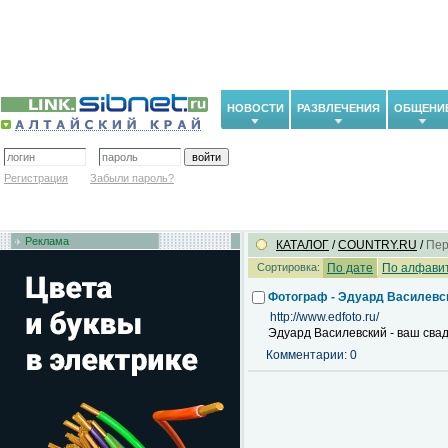
НОВОСТИ
РАЗВЛЕЧЕНИЯ
ОБЩЕНИ
Регистрация
Забыли пароль?
Реклама
КАТАЛОГ
/
COUNTRY.RU
/
Пер
Сортировка:
По дате
По алфави
Фотограф - Эдуард Василевс
http://www.edfoto.ru/
Эдуард Василевский - ваш свад
Комментарии: 0