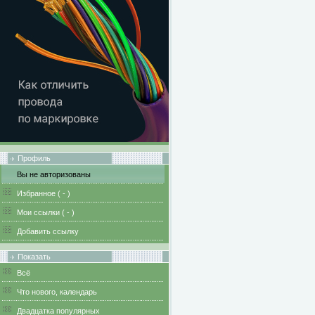
Профиль
Вы не авторизованы
Избранное (
-
)
Мои ссылки (
-
)
Добавить ссылку
Показать
Всё
Что нового, календарь
Двадцатка популярных