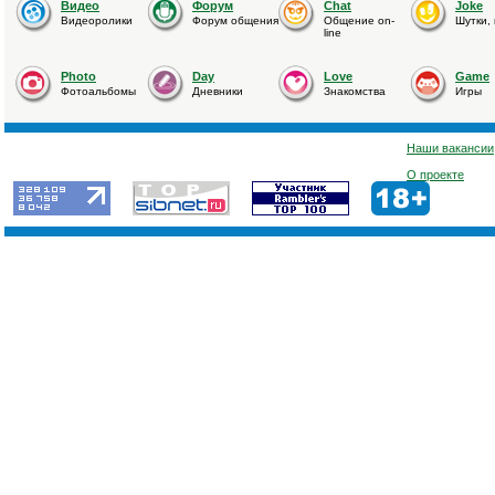
Видео
Форум
Chat
Joke
Видеоролики
Форум общения
Общение on-
Шутки,
line
Photo
Day
Love
Game
Фотоальбомы
Дневники
Знакомства
Игры
Наши вакансии
О проекте