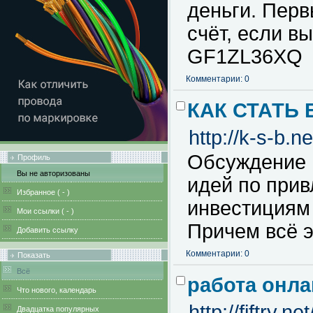
деньги. Перв
счёт, если в
GF1ZL36XQ
Комментарии: 0
КАК СТАТЬ
http://k-s-b.ne
Обсуждение п
Профиль
Вы не авторизованы
идей по при
Избранное (
-
)
инвестициям
Мои ссылки (
-
)
Причем всё
Добавить ссылку
Комментарии: 0
Показать
Всё
работа онл
Что нового, календарь
http://fiftry.
Двадцатка популярных