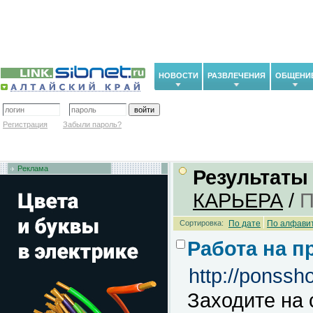
НОВОСТИ
РАЗВЛЕЧЕНИЯ
ОБЩЕНИ
Регистрация
Забыли пароль?
Реклама
Результаты
КАРЬЕРА
/
П
Сортировка:
По дате
По алфави
Работа на п
http://ponssh
Заходите на 