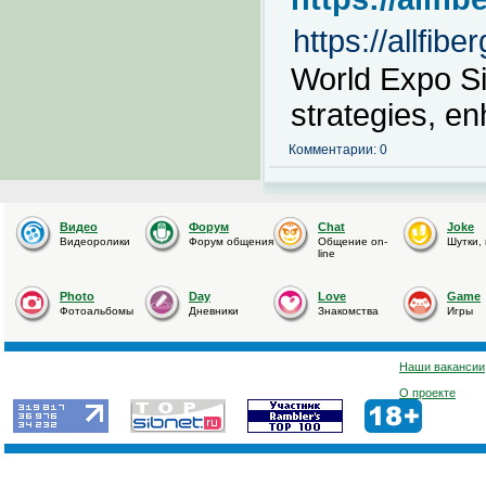
https://allfib
World Expo S
strategies, e
Комментарии: 0
Видео
Форум
Chat
Joke
Видеоролики
Форум общения
Общение on-
Шутки,
line
Photo
Day
Love
Game
Фотоальбомы
Дневники
Знакомства
Игры
Наши вакансии
О проекте