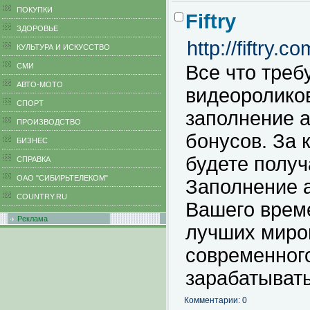
ПОКУПКИ
Fiftry
ЗДОРОВЬЕ
http://fiftry.
КУЛЬТУРА И ИСКУССТВО
СМИ
Все что треб
АВТО-МОТО
видеоролико
СПОРТ
заполнение а
ПРОИЗВОДСТВО
бонусов. За
БИЗНЕС
будете получ
CПРАВКА
ОАО "СИБИРЬТЕЛЕКОМ"
Заполнение а
COUNTRY.RU
Вашего време
Реклама
лучших миро
современного
зарабатывать
Комментарии: 0