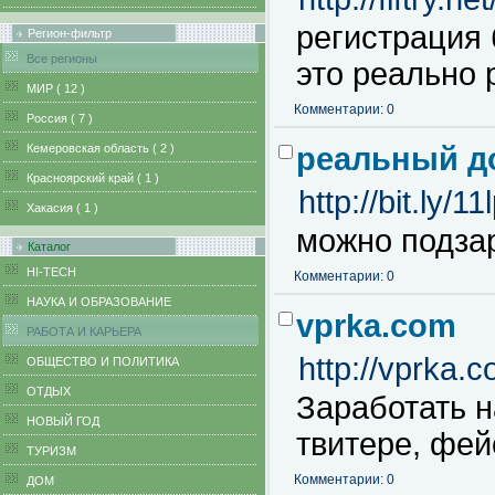
регистрация 
Регион-фильтр
Все регионы
это реально р
MИР ( 12 )
Комментарии: 0
Pоссия ( 7 )
Кемеровская область ( 2 )
реальный д
Красноярский край ( 1 )
http://bit.ly/11
Хакасия ( 1 )
можно подза
Каталог
HI-TECH
Комментарии: 0
НАУКА И ОБРАЗОВАНИЕ
vprka.com
РАБОТА И КАРЬЕРА
http://vprka
ОБЩЕСТВО И ПОЛИТИКА
ОТДЫХ
Заработать н
НОВЫЙ ГОД
твитере, фей
ТУРИЗМ
Комментарии: 0
ДОМ