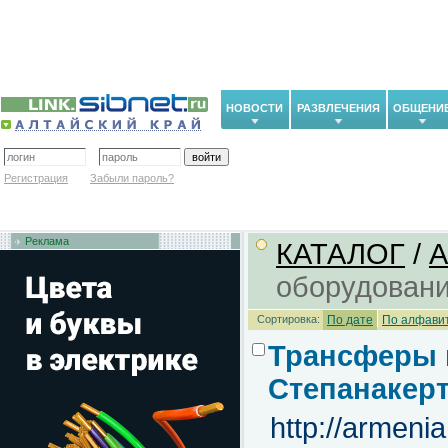
НОВОСТИ
РАЗВЛЕЧЕНИЯ
ОБЩЕНИ
Регистрация
Забыли пароль?
Реклама
КАТАЛОГ
/
оборудован
Сортировка:
По дате
По алфави
Трансферы 
Степанакер
http://armeni