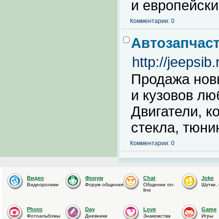
и европейск
Комментарии: 0
Автозапчас
http://jeepsib.
Продажа нов
и кузовов лю
Двигатели, к
стекла, тюнин
Комментарии: 0
Видео
Форум
Chat
Joke
Видеоролики
Форум общения
Общение on-
Шутки,
line
Photo
Day
Love
Game
Фотоальбомы
Дневники
Знакомства
Игры