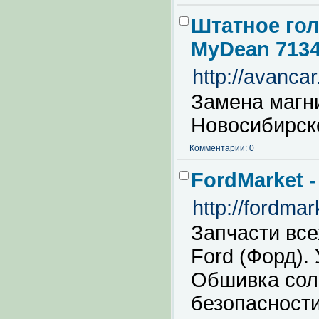
Штатное гол
MyDean 713
http://avanc
Замена магни
Новосибирск
Комментарии: 0
FordMarket -
http://fordma
Запчасти все
Ford (Форд). 
Обшивка сол
безопасности