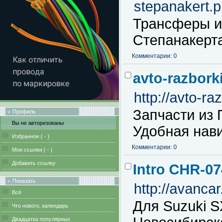
stepanakert.
Трансферы и
Степанакерт
Комментарии: 0
avto-razbork
http://avto-ra
Запчасти из 
Профиль
Вы не авторизованы
Удобная нави
Избранное (
-
)
Комментарии: 0
Мои ссылки (
-
)
Добавить ссылку
Intro CHR-0
Показать
http://avanc
Всё
Для Suzuki S
Что нового, календарь
Двадцатка популярных