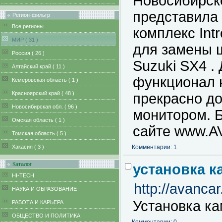
Новосибирск
представила
Регион-фильтр
Все регионы
комплекс Int
MИР ( 31 )
для замены 
Pоссия ( 26 )
Suzuki SX4 .
Алтайский край ( 11 )
функционал 
Кемеровская область ( 1 )
Красноярский край ( 48 )
прекрасно д
Новосибирская обл. ( 96 )
монитором. 
Омская область ( 1 )
сайте www.A
Томская область ( 5 )
Хакасия ( 3 )
Комментарии: 1
Каталог
установка к
HI-TECH
http://avanca
НАУКА И ОБРАЗОВАНИЕ
Установка к
РАБОТА И КАРЬЕРА
ОБЩЕСТВО И ПОЛИТИКА