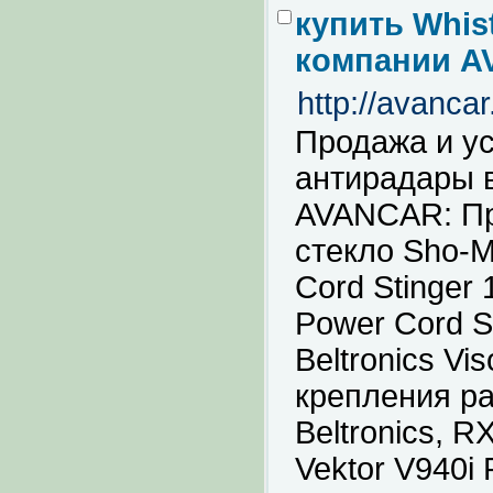
купить Whis
компании A
http://avancar
Продажа и ус
антирадары 
AVANCAR: Пр
стекло Sho-
Cord Stinge
Power Cord S
Beltronics Vi
крепления ра
Beltronics, R
Vektor V940i