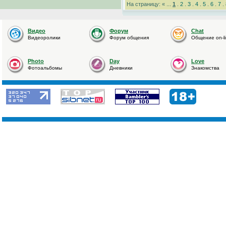
На страницу: « ...
1
.
2
.
3
.
4
.
5
.
6
.
7
.
Видео
Форум
Chat
Видеоролики
Форум общения
Общение on-l
Photo
Day
Love
Фотоальбомы
Дневники
Знакомства