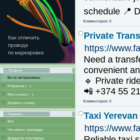
schedule 📍 D
Комментарии: 0
Private Transf
https://www.
Need a transf
convenient an
Профиль
🔹 Private rid
Вы не авторизованы
Избранное (
-
)
📲 +374 55 21
Мои ссылки (
-
)
Комментарии: 0
Добавить ссылку
Taxi Yerevan
Показать
Всё
https://www.
Что нового, календарь
Reliable taxi 
Двадцатка популярных