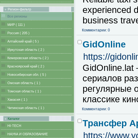
experienced dr
Регион-фильтр
Все регионы
business trav
MИР ( 111 )
Комментарии: 0
Pоссия ( 205 )
GidOnline
Алтайский край ( 5 )
Иркутская область ( 2 )
https://gidonli
Кемеровская область ( 2 )
GidOnline.la
Красноярский край ( 2 )
Новосибирская обл. ( 5 )
сериалов ра
Омская область ( 1 )
регулярные о
Томская область ( 1 )
классике кин
Хакасия ( 1 )
Читинская область ( 1 )
Комментарии: 0
Каталог
Трансфер А
HI-TECH
https://www
НАУКА И ОБРАЗОВАНИЕ