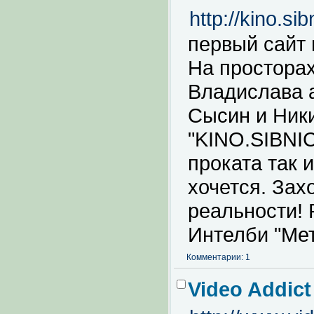
http://kino.sib
первый сайт 
На просторах
Владислава а
Сысин и Ники
"KINO.SIBNIC
проката так 
хочется. Зах
реальности! 
Интелби "Ме
Комментарии: 1
Video Addict