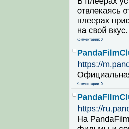
В плеерах ус
отвлекаясь о
плеерах прис
на свой вкус.
Комментарии: 0
PandaFilmCl
https://m.pand
Официальная
Комментарии: 0
PandaFilmCl
https://ru.pan
На PandaFil
фильмы и сер