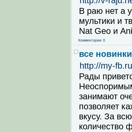
http://v-raju.n
В раю нет а 
мультики и т
Nat Geo и Ani
Комментарии: 0
все новинки
http://my-fb.ru
Рады приветс
Неоспоримым 
занимают оч
позволяет ка
вкусу. За в
количество ф