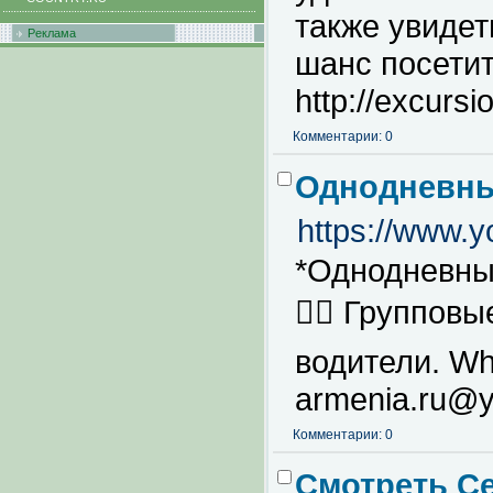
также увидет
Реклама
шанс посети
http://excurs
Комментарии: 0
Однодневные
https://www.
*Однодневные
👉🏻 Группов
водители. Wh
armenia.ru@y
Комментарии: 0
Смотреть С