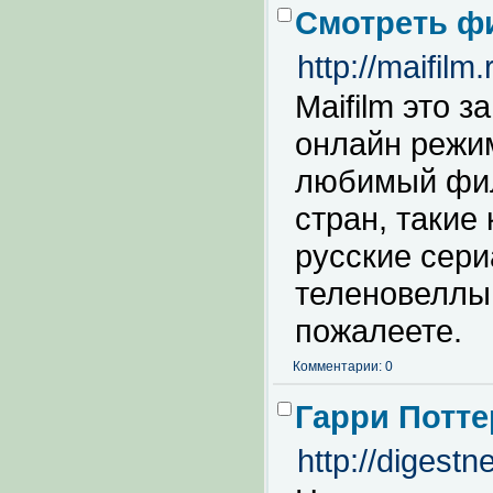
Смотреть ф
http://maifilm.
Maifilm это 
онлайн режим
любимый фил
стран, такие
русские сер
теленовеллы 
пожалеете.
Комментарии: 0
Гарри Потте
http://digestn