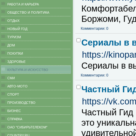
РАБОТА И КАРЬЕРА
Комфортабел
ОБЩЕСТВО И ПОЛИТИКА
Боржоми, Гуд
ОТДЫХ
Комментарии: 0
НОВЫЙ ГОД
ТУРИЗМ
Сериалы в 
ДОМ
https://ki
ПОКУПКИ
ЗДОРОВЬЕ
Сериалы в вы
КУЛЬТУРА И ИСКУССТВО
Комментарии: 0
СМИ
Частный Ги
АВТО-МОТО
СПОРТ
https://vk.c
ПРОИЗВОДСТВО
Частный Гид 
БИЗНЕС
CПРАВКА
это уникальн
ОАО "СИБИРЬТЕЛЕКОМ"
удивительной
COUNTRY.RU