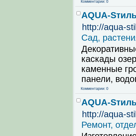
Комментарии: 0
AQUA-Sтил
http://aqua-st
Сад, растен
Декоративны
каскады озер
каменные гр
панели, водо
Комментарии: 0
AQUA-Sтил
http://aqua-st
Ремонт, отде