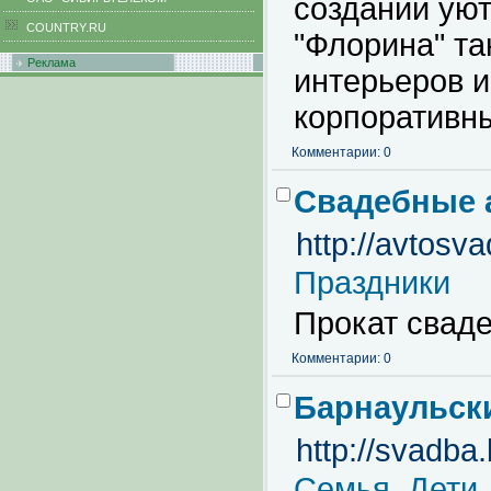
создании уют
COUNTRY.RU
"Флорина" та
Реклама
интерьеров 
корпоративны
Комментарии: 0
Свадебные 
http://avtosv
Праздники
Прокат свад
Комментарии: 0
Барнаульск
http://svadba.
Семья. Дети