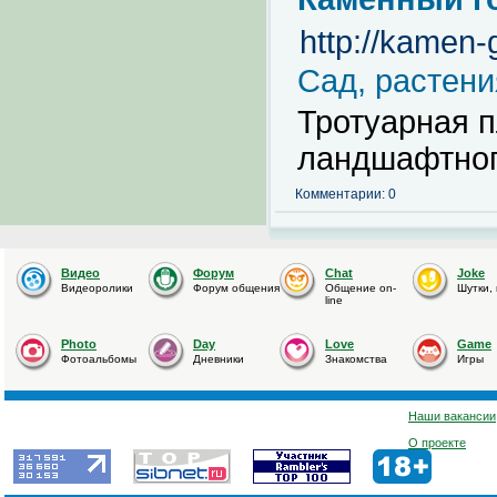
http://kamen-
Сад, растен
Тротуарная п
ландшафтног
Комментарии: 0
Видео
Форум
Chat
Joke
Видеоролики
Форум общения
Общение on-
Шутки,
line
Photo
Day
Love
Game
Фотоальбомы
Дневники
Знакомства
Игры
Наши вакансии
О проекте