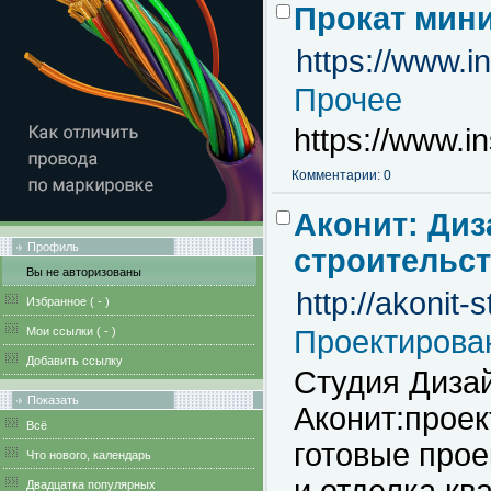
Прокат мини
https://www.i
Прочее
https://www.i
Комментарии: 0
Аконит: Диз
Профиль
строительст
Вы не авторизованы
http://akonit-s
Избранное (
-
)
Мои ссылки (
-
)
Проектирова
Добавить ссылку
Студия Диза
Показать
Аконит:проек
Всё
готовые прое
Что нового, календарь
Двадцатка популярных