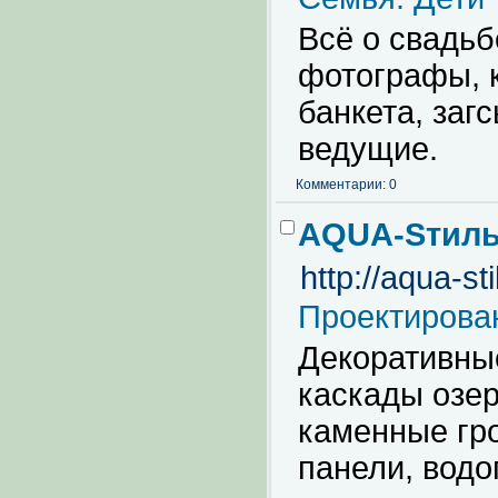
Всё о свадьб
фотографы, 
банкета, заг
ведущие.
Комментарии: 0
AQUA-Sтил
http://aqua-st
Проектирова
Декоративны
каскады озер
каменные гр
панели, водо