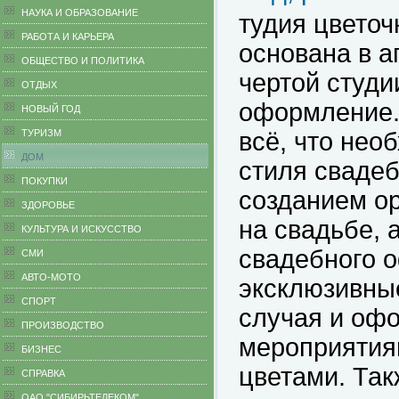
НАУКА И ОБРАЗОВАНИЕ
тудия цветоч
РАБОТА И КАРЬЕРА
основана в а
ОБЩЕСТВО И ПОЛИТИКА
чертой студи
ОТДЫХ
оформление.
НОВЫЙ ГОД
ТУРИЗМ
всё, что нео
ДОМ
стиля сваде
ПОКУПКИ
созданием ор
ЗДОРОВЬЕ
на свадьбе, 
КУЛЬТУРА И ИСКУССТВО
свадебного 
СМИ
АВТО-МОТО
эксклюзивны
СПОРТ
случая и оф
ПРОИЗВОДСТВО
мероприятия
БИЗНЕС
цветами. Так
CПРАВКА
ОАО "СИБИРЬТЕЛЕКОМ"