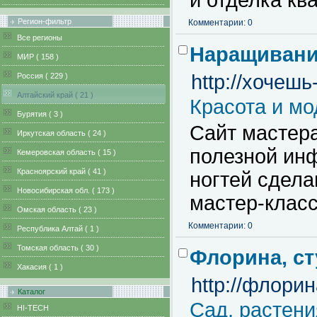
и отделка кв
Регион-фильтр
Комментарии: 0
Все регионы
Наращивани
MИР ( 158 )
http://хочешь
Pоссия ( 229 )
Алтайский край ( 21 )
Красота и мо
Бурятия ( 3 )
Сайт мастер
Иркутская область ( 24 )
полезной ин
Кемеровская область ( 15 )
Красноярский край ( 41 )
ногтей сдел
Новосибирская обл. ( 173 )
мастер-клас
Омская область ( 23 )
Комментарии: 0
Республика Алтай ( 1 )
Томская область ( 30 )
Флорина, ст
Хакасия ( 1 )
http://флори
Каталог
Сад, растен
HI-TECH