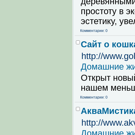
деревянными
простоту в э
эстетику, ув
Комментарии: 0
Сайт о кошк
http://www.go
Домашние ж
Открыт новы
нашем меньши
Комментарии: 0
АкваМистик
http://www.ak
Домашние ж