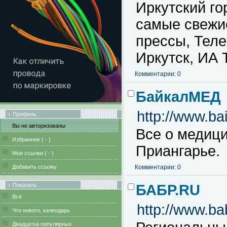
Иркутский г
самые свежие
прессы, Теле
Иркутск, ИА
Комментарии: 0
БайкалМЕД
http://www.ba
Профиль
Вы не авторизованы
Все о медици
Избранное (
-
)
Приангарье.
Мои ссылки (
-
)
Добавить ссылку
Комментарии: 0
Показать
БАБР.RU
Всё
http://www.bab
Что нового, календарь
Двадцатка популярных