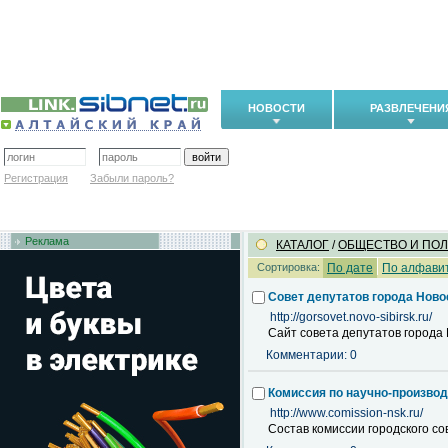
НОВОСТИ
РАЗВЛЕЧЕНИ
Регистрация
Забыли пароль?
Реклама
КАТАЛОГ
/
ОБЩЕСТВО И ПО
Сортировка:
По дате
По алфави
Совет депутатов города Ново
http://gorsovet.novo-sibirsk.ru/
Сайт совета депутатов города
Комментарии: 0
Комиссия по научно-произво
http://www.comission-nsk.ru/
Состав комиссии городского с