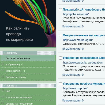
Комментарии: 0
Пожарный сайт огнеборцев Н
http://pch9.narod.ru/
Работа и быт пожарных Новоси
Телефоны отделений, сведения
Комментарии: 0
Межрегиональная инспекция 
http://www.sfo.nalog.ru/
Структура. Полномочия. Стати
Комментарии: 0
Профиль
Управление образования адм
Вы не авторизованы
http://www.websib.ru/education
Избранное (
-
)
Описание структуры организац
педагогических кадров, задач 
Мои ссылки (
-
)
Комментарии: 0
Добавить ссылку
Управление профессионально
Показать
http://www.unpo.ru/
Всё
Контакты сотрудников управл
детей. Нормативные документ
Что нового, календарь
Комментарии: 0
Двадцатка популярных