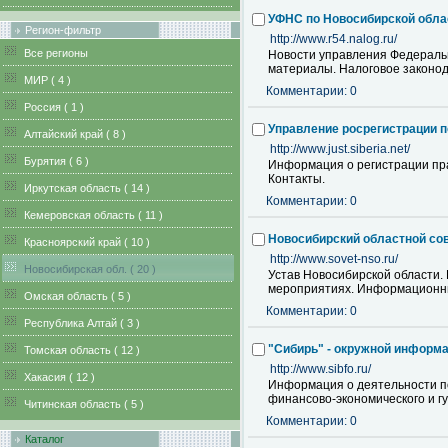
УФНС по Новосибирской обла
Регион-фильтр
http://www.r54.nalog.ru/
Все регионы
Новости управления Федеральн
материалы. Налоговое законод
MИР ( 4 )
Комментарии: 0
Pоссия ( 1 )
Управление росрегистрации п
Алтайский край ( 8 )
http://www.just.siberia.net/
Бурятия ( 6 )
Информация о регистрации пра
Контакты.
Иркутская область ( 14 )
Комментарии: 0
Кемеровская область ( 11 )
Новосибирский областной сов
Красноярский край ( 10 )
http://www.sovet-nso.ru/
Новосибирская обл. ( 20 )
Устав Новосибирской области. 
мероприятиях. Информационн
Омская область ( 5 )
Комментарии: 0
Республика Алтай ( 3 )
"Сибирь" - окружной информ
Томская область ( 12 )
http://www.sibfo.ru/
Хакасия ( 12 )
Информация о деятельности по
финансово-экономического и г
Читинская область ( 5 )
Комментарии: 0
Каталог