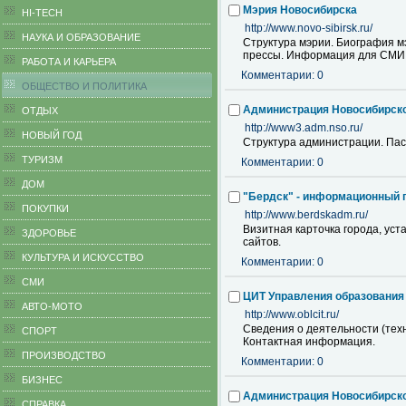
Мэрия Новосибирска
HI-TECH
http://www.novo-sibirsk.ru/
НАУКА И ОБРАЗОВАНИЕ
Структура мэрии. Биография м
прессы. Информация для СМИ
РАБОТА И КАРЬЕРА
Комментарии: 0
ОБЩЕСТВО И ПОЛИТИКА
Администрация Новосибирско
ОТДЫХ
http://www3.adm.nso.ru/
НОВЫЙ ГОД
Структура администрации. Пас
ТУРИЗМ
Комментарии: 0
ДОМ
"Бердск" - информационный 
ПОКУПКИ
http://www.berdskadm.ru/
Визитная карточка города, ус
ЗДОРОВЬЕ
сайтов.
КУЛЬТУРА И ИСКУССТВО
Комментарии: 0
СМИ
ЦИТ Управления образования 
АВТО-МОТО
http://www.oblcit.ru/
Сведения о деятельности (тех
СПОРТ
Контактная информация.
ПРОИЗВОДСТВО
Комментарии: 0
БИЗНЕС
Администрация Новосибирско
CПРАВКА