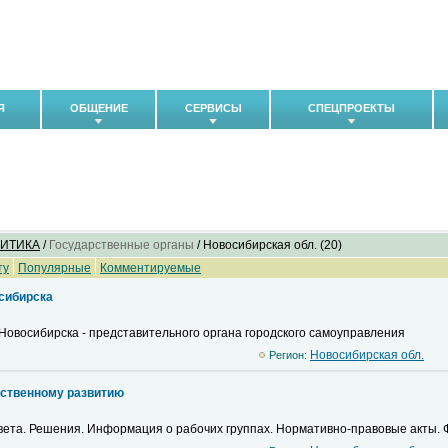
Я
ОБЩЕНИЕ
СЕРВИСЫ
СПЕЦПРОЕКТЫ
ЛИТИКА
/
Государственные органы
/ Новосибирская обл. (20)
ту
Популярные
Комментируемые
сибирска
 Новосибирска - представительного органа городского самоуправления
Новосибирская обл.
Регион:
дственному развитию
овета. Решения. Информация о рабочих группах. Нормативно-правовые акты. 