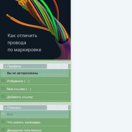
Профиль
Вы не авторизованы
Избранное (
-
)
Мои ссылки (
-
)
Добавить ссылку
Показать
Всё
Что нового, календарь
Двадцатка популярных