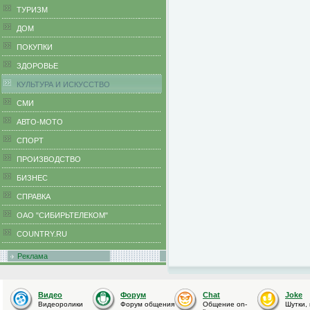
ТУРИЗМ
ДОМ
ПОКУПКИ
ЗДОРОВЬЕ
КУЛЬТУРА И ИСКУССТВО
СМИ
АВТО-МОТО
СПОРТ
ПРОИЗВОДСТВО
БИЗНЕС
CПРАВКА
ОАО "СИБИРЬТЕЛЕКОМ"
COUNTRY.RU
Реклама
Видео
Форум
Chat
Joke
Видеоролики
Форум общения
Общение on-
Шутки,