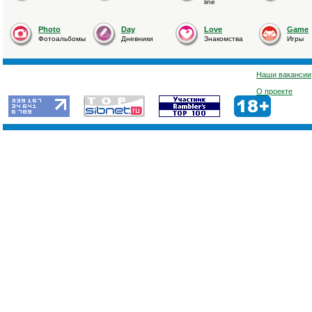
line
Photo
Day
Love
Game
Фотоальбомы
Дневники
Знакомства
Игры
Наши вакансии
О проекте