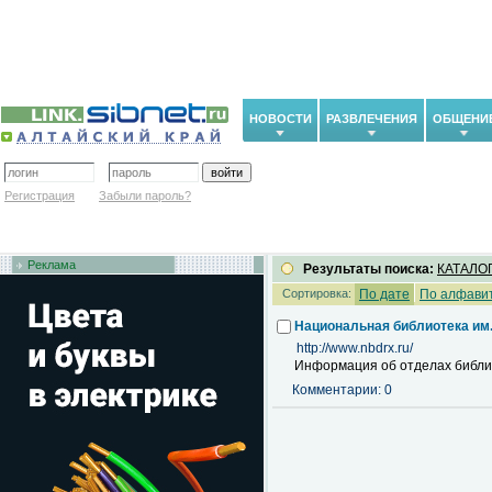
НОВОСТИ
РАЗВЛЕЧЕНИЯ
ОБЩЕНИ
Регистрация
Забыли пароль?
Реклама
Результаты поиска:
КАТАЛО
Сортировка:
По дате
По алфави
Национальная библиотека им.
http://www.nbdrx.ru/
Информация об отделах библио
Комментарии: 0