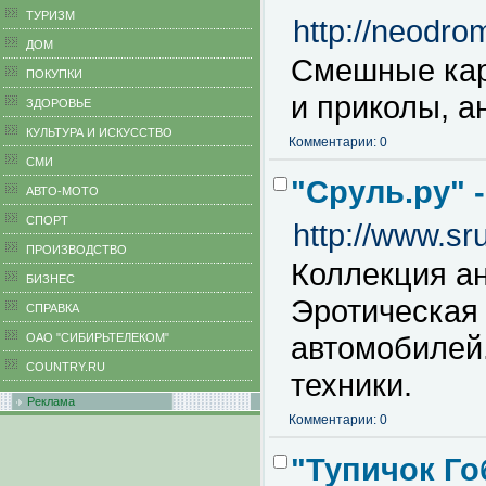
ТУРИЗМ
http://neodrom
ДОМ
Смешные кар
ПОКУПКИ
и приколы, а
ЗДОРОВЬЕ
КУЛЬТУРА И ИСКУССТВО
Комментарии: 0
СМИ
"Сруль.ру" 
АВТО-МОТО
СПОРТ
http://www.sru
ПРОИЗВОДСТВО
Коллекция а
БИЗНЕС
Эротическая
CПРАВКА
автомобилей
ОАО "СИБИРЬТЕЛЕКОМ"
COUNTRY.RU
техники.
Реклама
Комментарии: 0
"Тупичок Го