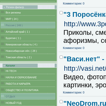
Комментарии: 0
Регион-фильтр
"3 Поросёнк
Все регионы
MИР ( 24 )
http://www.3p
Pоссия ( 249 )
Приколы, сме
Алтайский край ( 1 )
афоризмы, се
Бурятия ( 1 )
Кемеровская область ( 4 )
Комментарии: 0
Новосибирская обл. ( 28 )
"Васи.нет" 
Томская область ( 2 )
Каталог
http://vasi.net
HI-TECH
Видео, фотоп
НАУКА И ОБРАЗОВАНИЕ
картинки, эр
РАБОТА И КАРЬЕРА
ОБЩЕСТВО И ПОЛИТИКА
Комментарии: 0
ОТДЫХ
"NeoDrom.ru
НОВЫЙ ГОД