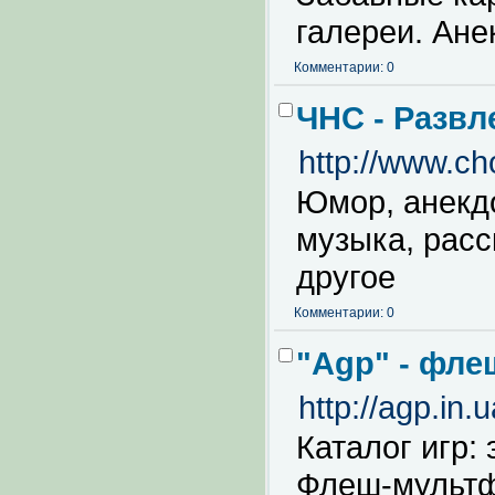
галереи. Ане
Комментарии: 0
ЧНС - Развл
http://www.c
Юмор, анекдо
музыка, расс
другое
Комментарии: 0
"Agp" - фле
http://agp.in.u
Каталог игр: 
Флеш-мульт