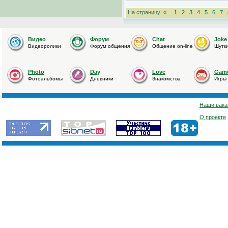
На страницу: « ...
1
.
2
.
3
.
4
.
5
.
6
.
7
.
Видео
Форум
Chat
Joke
Видеоролики
Форум общения
Общение on-line
Шутк
Photo
Day
Love
Gam
Фотоальбомы
Дневники
Знакомства
Игры
Наши вака
О проекте