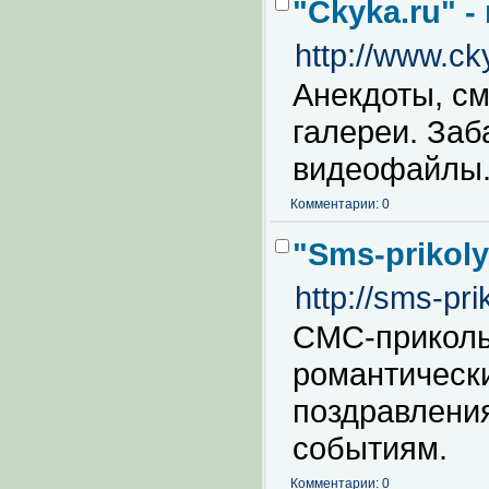
"Ckyka.ru" 
http://www.ck
Анекдоты, с
галереи. За
видеофайлы
Комментарии: 0
"Sms-prikol
http://sms-pri
СМС-приколы
романтическ
поздравлени
событиям.
Комментарии: 0