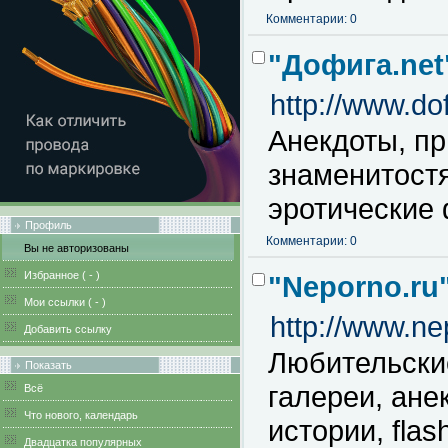
Комментарии: 0
"Дофига.net
http://www.dof
Анекдоты, пр
знаменитост
эротические 
Профиль
Комментарии: 0
Вы не авторизованы
Избранное (
-
)
"Neporno.ru
Мои ссылки (
-
)
http://www.ne
Добавить ссылку
Любительски
Показать
галереи, ане
Всё
Что нового, календарь
истории, fla
Двадцатка популярных