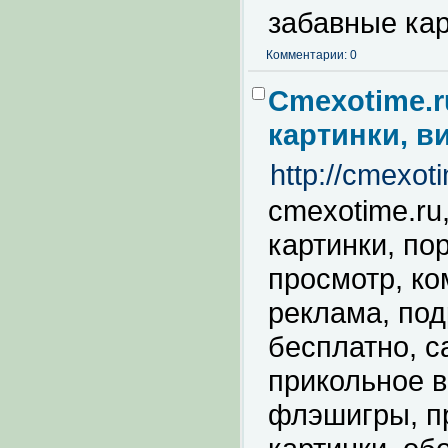
забавные кар
Комментарии: 0
Cmexotime.r
картинки, в
http://cmexot
cmexotime.ru
картинки, пор
просмотр, ко
реклама, под
бесплатно, са
прикольное в
флэшигры, п