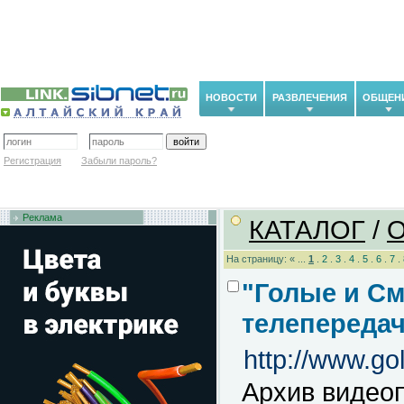
НОВОСТИ
РАЗВЛЕЧЕНИЯ
ОБЩЕН
Регистрация
Забыли пароль?
Реклама
КАТАЛОГ
/
На страницу: « ...
1
.
2
.
3
.
4
.
5
.
6
.
7
.
"Голые и С
телепереда
http://www.go
Архив видеоп