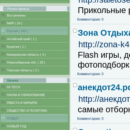
Прикольные р
Регион-фильтр
Все регионы
Комментарии: 0
MИР ( 24 )
Зона Отдых
Pоссия ( 249 )
Алтайский край ( 1 )
http://zona-k4
Бурятия ( 1 )
Flash игры, 
Кемеровская область ( 4 )
фотоподборк
Новосибирская обл. ( 28 )
Томская область ( 2 )
Комментарии: 0
Каталог
анекдот24.
HI-TECH
НАУКА И ОБРАЗОВАНИЕ
http://анекдо
РАБОТА И КАРЬЕРА
самые отбор
ОБЩЕСТВО И ПОЛИТИКА
ОТДЫХ
Комментарии: 0
НОВЫЙ ГОД