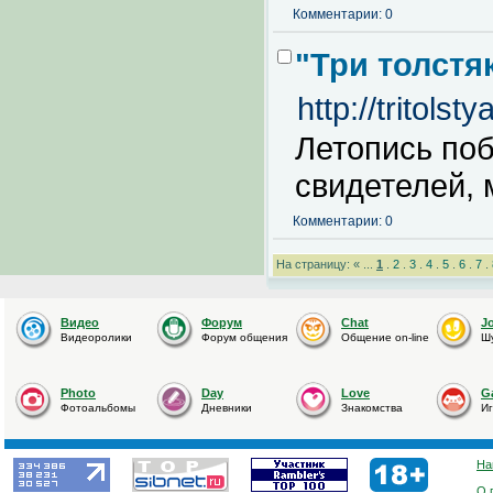
Комментарии: 0
"Три толстя
http://tritolst
Летопись поб
свидетелей, 
Комментарии: 0
На страницу: « ...
1
.
2
.
3
.
4
.
5
.
6
.
7
.
Видео
Форум
Chat
J
Видеоролики
Форум общения
Общение on-line
Ш
Photo
Day
Love
G
Фотоальбомы
Дневники
Знакомства
И
На
О 