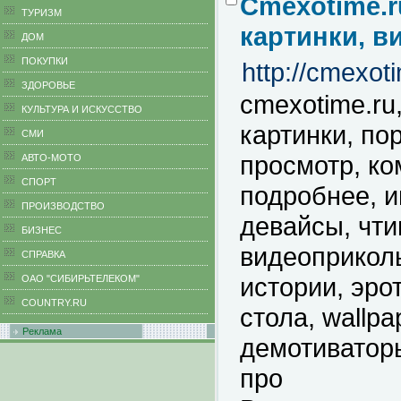
Cmexotime.r
ТУРИЗМ
картинки, в
ДОМ
ПОКУПКИ
http://cmexot
ЗДОРОВЬЕ
cmexotime.ru
КУЛЬТУРА И ИСКУССТВО
картинки, пор
СМИ
просмотр, ко
АВТО-МОТО
СПОРТ
подробнее, ин
ПРОИЗВОДСТВО
девайсы, чти
БИЗНЕС
видеоприкол
CПРАВКА
истории, эро
ОАО "СИБИРЬТЕЛЕКОМ"
COUNTRY.RU
стола, wallp
Реклама
демотиватор
про