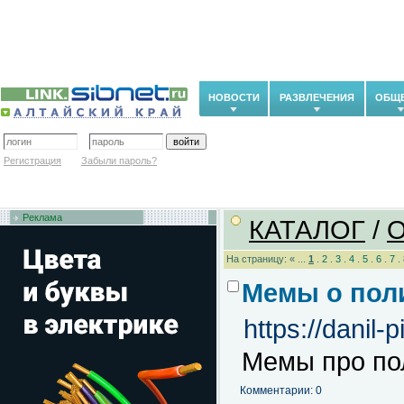
НОВОСТИ
РАЗВЛЕЧЕНИЯ
ОБЩ
Регистрация
Забыли пароль?
Реклама
КАТАЛОГ
/
На страницу: « ...
1
.
2
.
3
.
4
.
5
.
6
.
7
.
Мемы о пол
https://danil-
Мемы про по
Комментарии: 0