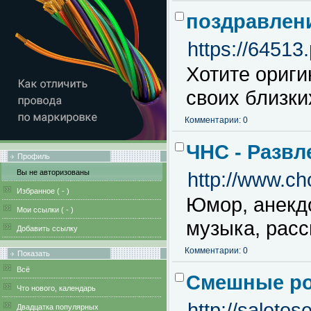
поздравлен
https://64513
Хотите ориги
своих близки
Комментарии: 0
ЧНС - Развл
Профиль
Вы не авторизованы
http://www.c
Избранное (
-
)
Юмор, анекдо
Мои ссылки (
-
)
музыка, расс
Добавить ссылку
Комментарии: 0
Показать
Всё
Смешные ро
Что нового, календарь
http://saleto
Двадцатка популярных