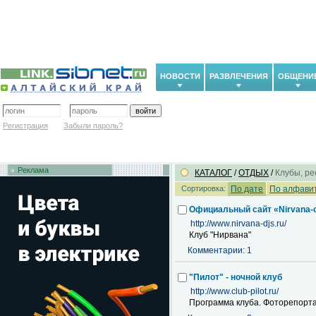
НОВОСТИ
РАЗВЛЕЧЕНИЯ
ОБЩЕНИ
Регистрация
Забыли пароль?
Реклама
КАТАЛОГ
/
ОТДЫХ
/
Клубы, р
Сортировка:
По дате
По алфави
Официальный сайт «Nirvana-
http://www.nirvana-djs.ru/
Клуб "Нирвана"
Комментарии: 1
"Пилот" - ночной клуб
http://www.club-pilot.ru/
Программа клуба. Фоторепорта