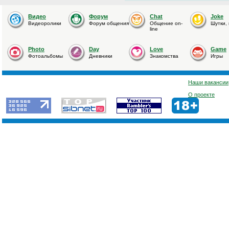
Видео
Форум
Chat
Joke
Видеоролики
Форум общения
Общение on-
Шутки,
line
Photo
Day
Love
Game
Фотоальбомы
Дневники
Знакомства
Игры
Наши вакансии
О проекте