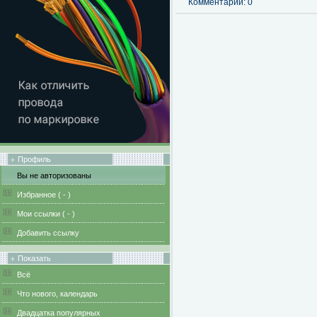
Комментарии: 0
Профиль
Вы не авторизованы
Избранное (
-
)
Мои ссылки (
-
)
Добавить ссылку
Показать
Всё
Что нового, календарь
Двадцатка популярных