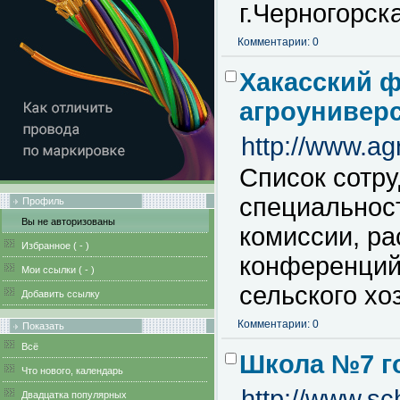
г.Черногорск
Комментарии: 0
Хакасский 
агроунивер
http://www.agr
Список сотру
специальнос
Профиль
Вы не авторизованы
комиссии, ра
Избранное (
-
)
конференций
Мои ссылки (
-
)
сельского хо
Добавить ссылку
Комментарии: 0
Показать
Всё
Школа №7 г
Что нового, календарь
http://www.sc
Двадцатка популярных