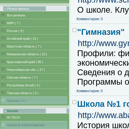
О школе. Клу
Регион-фильтр
Все регионы
Комментарии: 0
MИР ( 7 )
"Гимназия"
Pоссия ( 8 )
Алтайский край ( 13 )
http://www.g
Иркутская область ( 7 )
Профили: фи
Кемеровская область ( 13 )
экономически
Красноярский край ( 86 )
Сведения о 
Новосибирская обл. ( 27 )
Омская область ( 7 )
Программы о
Республика Алтай ( 3 )
Комментарии: 0
Томская область ( 5 )
Хакасия ( 5 )
Школа №1 г
Каталог
http://www.ab
HI-TECH
История шко
НАУКА И ОБРАЗОВАНИЕ