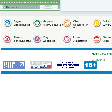
Реклама
Видео
Форум
Chat
Joke
Видеоролики
Форум общения
Общение on-
Шутки,
line
Photo
Day
Love
Game
Фотоальбомы
Дневники
Знакомства
Игры
Наши вакансии
О проекте