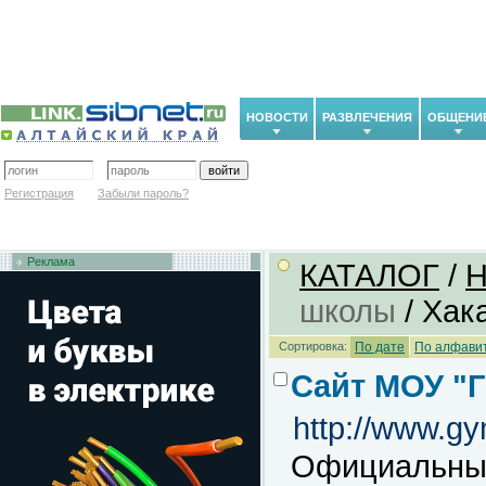
НОВОСТИ
РАЗВЛЕЧЕНИЯ
ОБЩЕНИ
Регистрация
Забыли пароль?
Реклама
КАТАЛОГ
/
Н
школы
/ Хак
Сортировка:
По дате
По алфави
Сайт МОУ "Г
http://www.g
Официальный