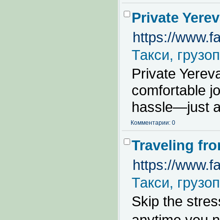
Private Yerev
https://www.f
Такси, грузо
Private Yereva
comfortable jo
hassle—just a
Комментарии: 0
Traveling fro
https://www.f
Такси, грузо
Skip the stres
anytime you n