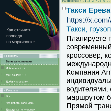
На страницу: « ...
1
.
2
.
3
.
4
.
5
.
6
.
7
.
Такси Ерева
https://x.co
Такси, грузо
Планируете 
современный
кроссовер, к
Профиль
международн
Вы не авторизованы
Избранное (
-
)
Компания Arm
Мои ссылки (
-
)
индивидуаль
Добавить ссылку
водителями,
Показать
маршрутом б
Всё
Что нового, календарь
Прямой тран
Двадцатка популярных