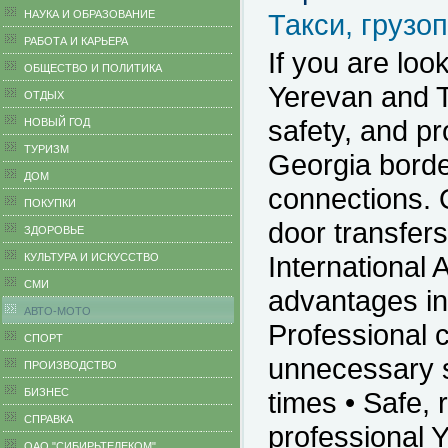
НАУКА И ОБРАЗОВАНИЕ
Такси, грузо
РАБОТА И КАРЬЕРА
If you are loo
ОБЩЕСТВО И ПОЛИТИКА
Yerevan and Tb
ОТДЫХ
safety, and p
НОВЫЙ ГОД
ТУРИЗМ
Georgia borde
ДОМ
connections. 
ПОКУПКИ
door transfers 
ЗДОРОВЬЕ
International 
КУЛЬТУРА И ИСКУССТВО
СМИ
advantages inc
АВТО-МОТО
Professional c
СПОРТ
unnecessary s
ПРОИЗВОДСТВО
БИЗНЕС
times • Safe, 
CПРАВКА
professional Y
ОАО "СИБИРЬТЕЛЕКОМ"