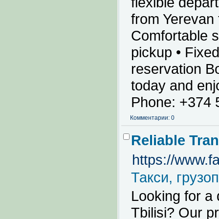
flexible depar
from Yerevan t
Comfortable s
pickup • Fixed
reservation Bo
today and enj
Phone: +374 
Комментарии: 0
Reliable Tran
https://www.f
Такси, грузо
Looking for a
Tbilisi? Our p