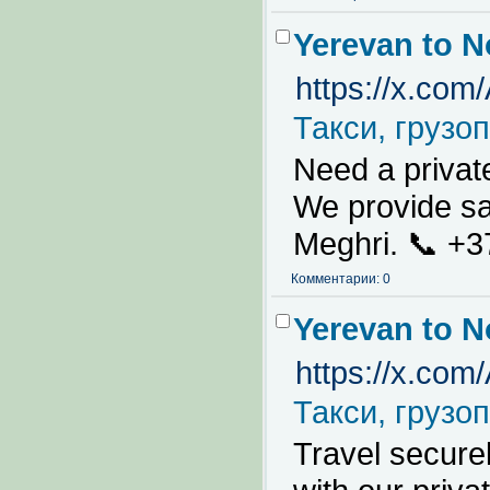
Yerevan to N
https://x.co
Такси, грузо
Need a privat
We provide saf
Meghri. 📞 +3
Комментарии: 0
Yerevan to N
https://x.co
Такси, грузо
Travel secure