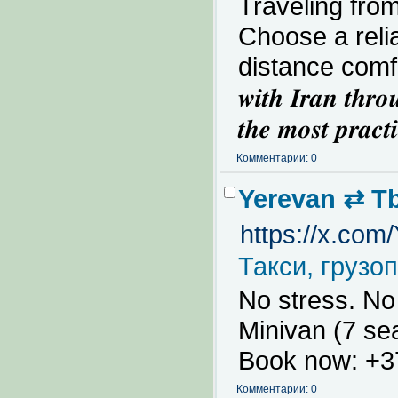
Traveling fro
Choose a relia
distance comfort an
𝒘𝒊𝒕𝒉 𝑰𝒓𝒂𝒏 𝒕𝒉𝒓𝒐
𝒕𝒉𝒆 𝒎𝒐𝒔𝒕 𝒑𝒓𝒂𝒄
Комментарии: 0
Yerevan ⇄ Tbi
https://x.com
Такси, грузо
No stress. No 
Minivan (7 se
Book now: +3
Комментарии: 0