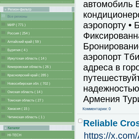
автомобиль 
Регион-фильтр
кондиционеро
Все регионы
аэропорту • 
MИР ( 771 )
Фиксированна
Pоссия ( 254 )
Алтайский край ( 59 )
Бронировани
Бурятия ( 4 )
аэропорт Тб
Иркутская область ( 14 )
адреса в гор
Кемеровская область ( 26 )
путешествуй
Красноярский край ( 285 )
Новосибирская обл. ( 702 )
надежностью 
Омская область ( 14 )
Армения Тури
Томская область ( 27 )
Хакасия ( 15 )
Комментарии: 0
Читинская область ( 1 )
Reliable Cros
Каталог
https://x.co
HI-TECH