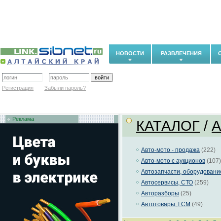
НОВОСТИ
РАЗВЛЕЧЕНИЯ
Регистрация
Забыли пароль?
Реклама
КАТАЛОГ
/
Авто-мото - продажа
(222)
Авто-мото с аукционов
(107)
Автозапчасти, оборудовани
Автосервисы, СТО
(259)
Авторазборы
(25)
Автотовары, ГСМ
(49)