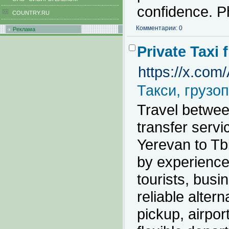
confidence. P
COUNTRY.RU
Комментарии: 0
Реклама
Private Taxi 
https://x.co
Такси, грузо
Travel betwee
transfer servi
Yerevan to Tbi
by experienced
tourists, busi
reliable alter
pickup, airpor