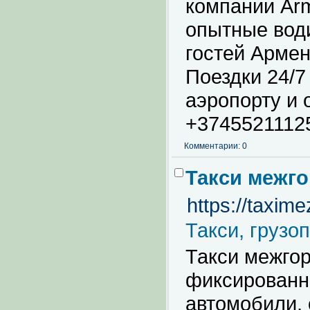
компании Arm
опытные води
гостей Арме
Поездки 24/7
аэропорту и 
+3745521112
Комментарии: 0
Такси межг
https://taxim
Такси, грузо
Такси межгор
фиксированна
автомобили, 