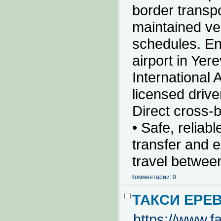
border transpo
maintained ve
schedules. Enj
airport in Yere
International 
licensed drive
Direct cross-b
• Safe, reliab
transfer and 
travel betwee
Комментарии: 0
ТАКСИ ЕРЕ
https://www.