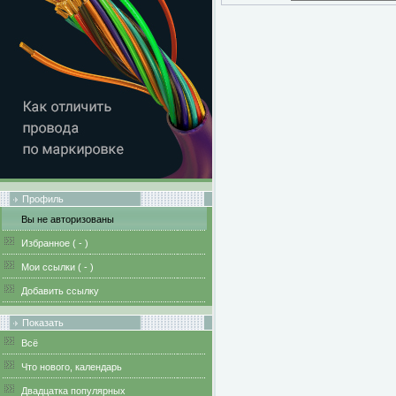
Профиль
Вы не авторизованы
Избранное (
-
)
Мои ссылки (
-
)
Добавить ссылку
Показать
Всё
Что нового, календарь
Двадцатка популярных