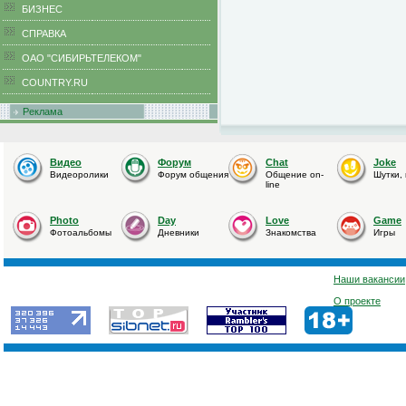
БИЗНЕС
CПРАВКА
ОАО "СИБИРЬТЕЛЕКОМ"
COUNTRY.RU
Реклама
Видео
Форум
Chat
Joke
Видеоролики
Форум общения
Общение on-
Шутки,
line
Photo
Day
Love
Game
Фотоальбомы
Дневники
Знакомства
Игры
Наши вакансии
О проекте