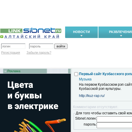
НОВОСТИ
РАЗВЛЕЧЕНИ
Регистрация
Забыли пароль?
Реклама
Первый сайт Кузбасского рэп
Музыка
На первом Кузбасском рэп сайт
Кузбасской рэп культуры.
http://kuz-rap.ru/
Комментарии отсутствуют.
Для того чтобы оставить свой ко
Sibnet логин:
пароль: