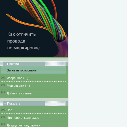
Профиль
Вы не авторизованы
Избранное (
-
)
Мои ссылки (
-
)
Добавить ссылку
Показать
Всё
Что нового, календарь
Двадцатка популярных