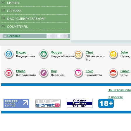
БИЗНЕС
CПРАВКА
ОАО "СИБИРЬТЕЛЕКОМ"
COUNTRY.RU
Реклама
Видео
Форум
Chat
Joke
Видеоролики
Форум общения
Общение on-
Шутки,
line
Photo
Day
Love
Game
Фотоальбомы
Дневники
Знакомства
Игры
Наши вакансии
О проекте