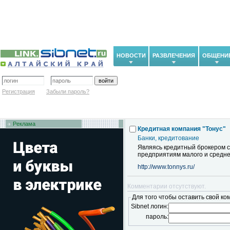
НОВОСТИ
РАЗВЛЕЧЕНИЯ
ОБЩЕНИ
Регистрация
Забыли пароль?
Реклама
Кредитная компания "Тонус"
Банки, кредитование
Являясь кредитный брокером с
предприятиям малого и средне
http://www.tonnys.ru/
Комментарии отсутствуют.
Для того чтобы оставить свой ко
Sibnet логин:
пароль: