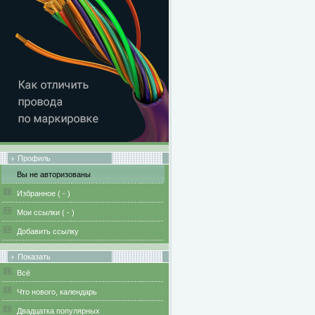
Профиль
Вы не авторизованы
Избранное (
-
)
Мои ссылки (
-
)
Добавить ссылку
Показать
Всё
Что нового, календарь
Двадцатка популярных