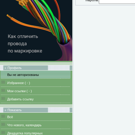
пароль:
Профиль
Вы не авторизованы
Избранное (
-
)
Мои ссылки (
-
)
Добавить ссылку
Показать
Всё
Что нового, календарь
Двадцатка популярных