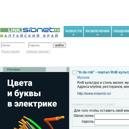
НОВОСТИ
РАЗВЛЕЧЕНИЯ
ОБЩЕНИ
Регистрация
Забыли пароль?
Реклама
"In da rnb" - портал RnB куль
Музыка
RnB культура и стиль жизни: му
Адреса клубов, ресторанов, ки
http://www.indarnb.ru/
Комментарии отсутствуют.
Для того чтобы оставить свой ко
Sibnet логин:
пароль: