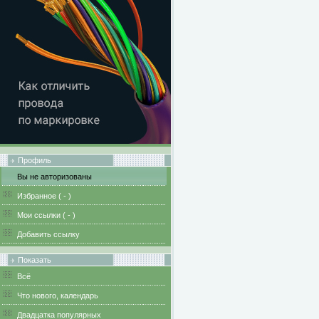
Профиль
Вы не авторизованы
Избранное (
-
)
Мои ссылки (
-
)
Добавить ссылку
Показать
Всё
Что нового, календарь
Двадцатка популярных