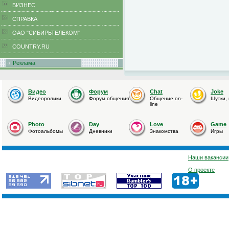
БИЗНЕС
CПРАВКА
ОАО "СИБИРЬТЕЛЕКОМ"
COUNTRY.RU
Реклама
Видео
Форум
Chat
Joke
Видеоролики
Форум общения
Общение on-
Шутки,
line
Photo
Day
Love
Game
Фотоальбомы
Дневники
Знакомства
Игры
Наши вакансии
О проекте