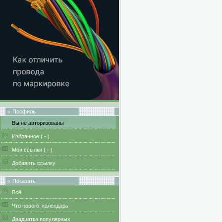
Профиль
Вы не авторизованы
Избранное (
-
)
Мои ссылки (
-
)
Добавить ссылку
Показать
Всё
Что нового, календарь
Двадцатка популярных