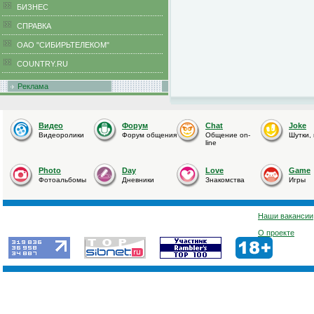
БИЗНЕС
CПРАВКА
ОАО "СИБИРЬТЕЛЕКОМ"
COUNTRY.RU
Реклама
Видео
Форум
Chat
Joke
Видеоролики
Форум общения
Общение on-
Шутки,
line
Photo
Day
Love
Game
Фотоальбомы
Дневники
Знакомства
Игры
Наши вакансии
О проекте