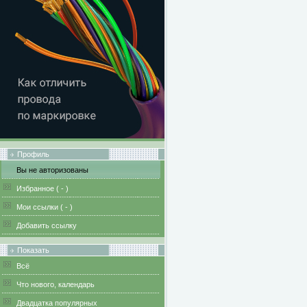
Профиль
Вы не авторизованы
Избранное (
-
)
Мои ссылки (
-
)
Добавить ссылку
Показать
Всё
Что нового, календарь
Двадцатка популярных