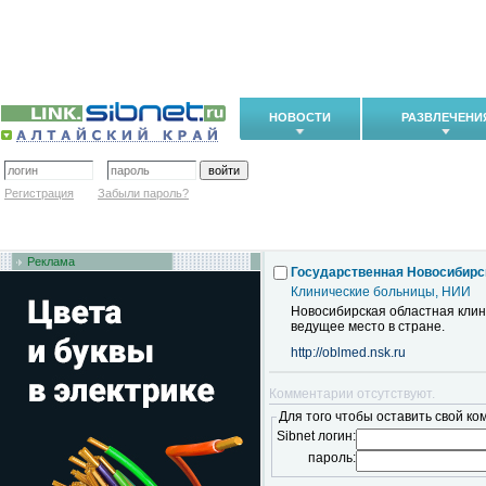
НОВОСТИ
РАЗВЛЕЧЕНИ
Регистрация
Забыли пароль?
Реклама
Государственная Новосибирс
Клинические больницы, НИИ
Новосибирская областная клин
ведущее место в стране.
http://oblmed.nsk.ru
Комментарии отсутствуют.
Для того чтобы оставить свой ко
Sibnet логин:
пароль: