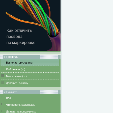
Профиль
Вы не авторизованы
Избранное (
-
)
Мои ссылки (
-
)
Добавить ссылку
Показать
Всё
Что нового, календарь
Двадцатка популярных