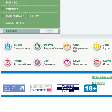
БИЗНЕС
CПРАВКА
ОАО "СИБИРЬТЕЛЕКОМ"
COUNTRY.RU
Реклама
Видео
Форум
Chat
Joke
Видеоролики
Форум общения
Общение on-
Шутки,
line
Photo
Day
Love
Game
Фотоальбомы
Дневники
Знакомства
Игры
Наши вакансии
О проекте