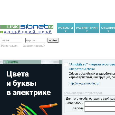
НОВОСТИ
РАЗВЛЕЧЕНИЯ
ОБЩЕНИ
Регистрация
Забыли пароль?
Реклама
"Amobile.ru" - портал о сотов
Операторы связи
Обзор российских и зарубежны
характеристики, инструкции, 
http://www.amobile.ru/
Комментарии отсутствуют.
Для того чтобы оставить свой ко
Sibnet логин:
пароль: