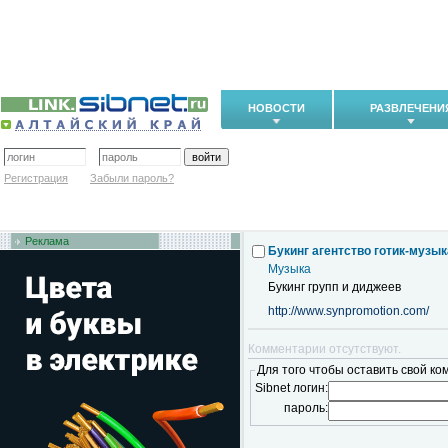
НОВОСТИ
РАЗВЛЕЧЕНИ
Регистрация
Забыли пароль?
Реклама
Букинг агентство готик-музы
Музыка
Букинг групп и диджеев
http://www.synpromotion.com/
Комментарии отсутствуют.
Для того чтобы оставить свой ко
Sibnet логин:
пароль: