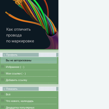
Профиль
Вы не авторизованы
Избранное (
-
)
Мои ссылки (
-
)
Добавить ссылку
Показать
Всё
Что нового, календарь
Двадцатка популярных